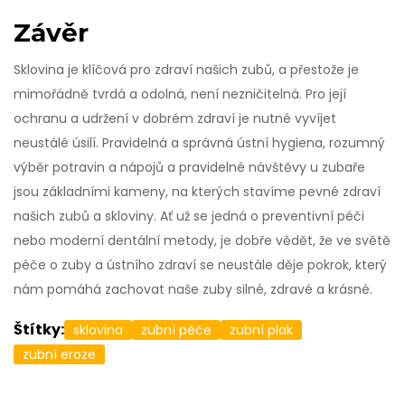
Závěr
Sklovina je klíčová pro zdraví našich zubů, a přestože je
mimořádně tvrdá a odolná, není nezničitelná. Pro její
ochranu a udržení v dobrém zdraví je nutné vyvíjet
neustálé úsilí. Pravidelná a správná ústní hygiena, rozumný
výběr potravin a nápojů a pravidelné návštěvy u zubaře
jsou základními kameny, na kterých stavíme pevné zdraví
našich zubů a skloviny. Ať už se jedná o preventivní péči
nebo moderní dentální metody, je dobře vědět, že ve světě
péče o zuby a ústního zdraví se neustále děje pokrok, který
nám pomáhá zachovat naše zuby silné, zdravé a krásné.
Štítky:
sklovina
zubní péče
zubní plak
zubní eroze