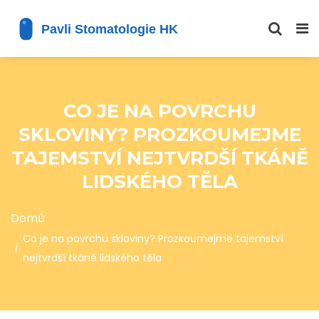
CO JE NA POVRCHU
SKLOVINY? PROZKOUMEJME
TAJEMSTVÍ NEJTVRDŠÍ TKÁNĚ
LIDSKÉHO TĚLA
Domů
Co je na povrchu skloviny? Prozkoumejme tajemství
nejtvrdší tkáně lidského těla