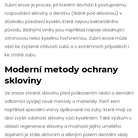
Zubní eroze je proces, při kterém dochází k postupnému
rozpouštění skloviny a dentinu (tkáně pod sklovinou) v
důsledku působení kyselin, které nejsou bakteriálního
původu. Běžnými viníky jsou například nápoje obsahující
citronovou nebo kyselinu fosforečnou. Zubní eroze může
vést ke zvýšené citlivosti zubů a v extrémních případech i
ke ztrátě zubu.
Moderní metody ochrany
skloviny
Ve snaze chránit sklovinu před poškozením vědci a dentální
odborníci vyvíjejí nové metody a materiály. Patří sem
například speciální vrstvy aplikované na zuby, které mají za
úkol zvýšit odolnost skloviny vůči kyselinám. Také výzkum v
oblasti regenerace skloviny a možnosti jejího umělého
doplnění je stále aktivním a slibným polem dentální vědy.