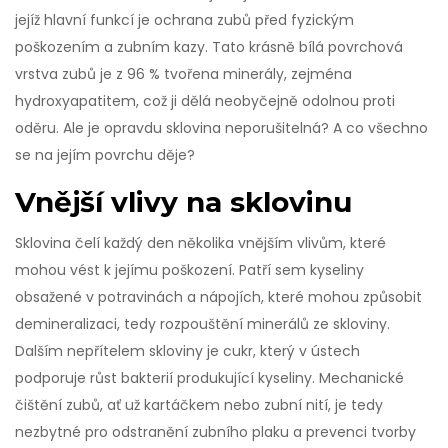
jejíž hlavní funkcí je ochrana zubů před fyzickým
poškozením a zubním kazy. Tato krásně bílá povrchová
vrstva zubů je z 96 % tvořena minerály, zejména
hydroxyapatitem, což ji dělá neobyčejně odolnou proti
oděru. Ale je opravdu sklovina neporušitelná? A co všechno
se na jejím povrchu děje?
Vnější vlivy na sklovinu
Sklovina čelí každý den několika vnějším vlivům, které
mohou vést k jejímu poškození. Patří sem kyseliny
obsažené v potravinách a nápojích, které mohou způsobit
demineralizaci, tedy rozpouštění minerálů ze skloviny.
Dalším nepřítelem skloviny je cukr, který v ústech
podporuje růst bakterií produkující kyseliny. Mechanické
čištění zubů, ať už kartáčkem nebo zubní nití, je tedy
nezbytné pro odstranění zubního plaku a prevenci tvorby