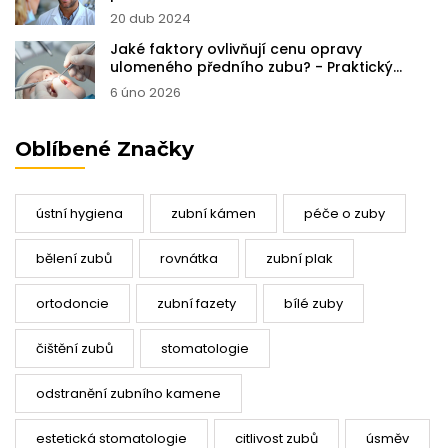
20 dub 2024
Jaké faktory ovlivňují cenu opravy
ulomeného předního zubu? - Praktický
průvodce
6 úno 2026
Oblíbené Značky
ústní hygiena
zubní kámen
péče o zuby
bělení zubů
rovnátka
zubní plak
ortodoncie
zubní fazety
bílé zuby
čištění zubů
stomatologie
odstranění zubního kamene
estetická stomatologie
citlivost zubů
úsměv