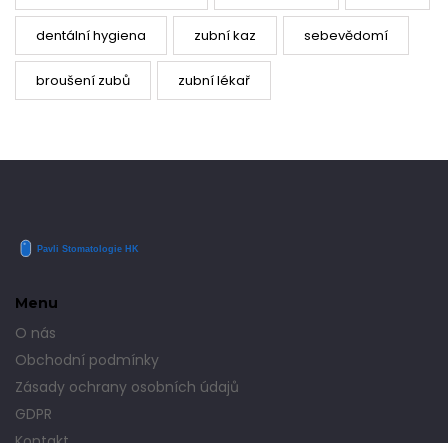
dentální hygiena
zubní kaz
sebevědomí
broušení zubů
zubní lékař
Menu
O nás
Obchodní podmínky
Zásady ochrany osobních údajů
GDPR
Kontakt