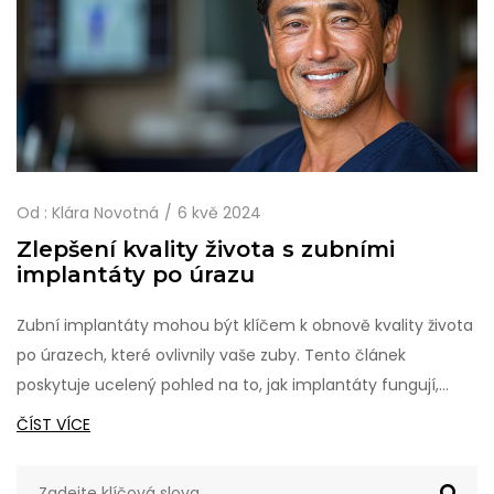
Od :
Klára Novotná
6 kvě 2024
Zlepšení kvality života s zubními
implantáty po úrazu
Zubní implantáty mohou být klíčem k obnově kvality života
po úrazech, které ovlivnily vaše zuby. Tento článek
poskytuje ucelený pohled na to, jak implantáty fungují,
proč jsou preferovanou možností pro mnoho lidí a jak
ČÍST VÍCE
mohou zlepšit nejen funkčnost vašeho úsměvu, ale i vaše
celkové sebevědomí. Zahrnuje také rady, jak se připravit na