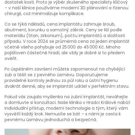
dostatek kosti. Proto je výběr zkušeného specialisty klíčový
– v naší klinice používáme moderní 3D plánování a řízenou
chirurgii, což minimalizuje komplikace.
Co se týká nákladů, cena implantátu zahrnuje šroub,
abutment, korunku a samotný zákrok. Ceny se liší podle
materiálu (titan, zirkonium), počtu implantátů a složitosti
případu. V roce 2024 se průměrná cena za jeden implantát
včetně všeho pohybuje od 25 000 do 45 000 Kč. Mnoho
pojišťoven částečně hradí, ale vždy je dobré si to předem
ověřit.
Po úspěšném završení můžete zapomenout na chybějící
zub a těšit se z pevného úsměvu. Doporučujeme
pravidelné kontroly jednou za půl roku a ústní hygienu
dvakrát denně, aby se implantát udržel v perfektním stavu.
Pokud vás zaujala myšlenka na zubní implantát, neváhejte
a domluvte si konzultaci. Naše klinika v Hradci Králové nabízí
individuální přístup, moderní technologie a tým, který vám
vysvětlí každý krok. Nemusíte se bát – s námi je cesta k
pevnému úsměvu jednoduchá a bezpečná.