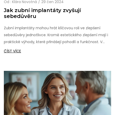
Od :
Klára Novotná
29 čen 2024
Jak zubní implantáty zvyšují
sebedůvěru
Zubní implantáty mohou hrát klíčovou roli ve zlepšení
sebedůvěry jednotlivce. Kromě estetického zlepšení mají i
praktické výhody, které přinášejí pohodlí a funkčnost. V
článku se dozvíte, jak implantáty fungují, jejich výhody a jak
ČÍST VÍCE
mohou pozitivně ovlivnit váš každodenní život.