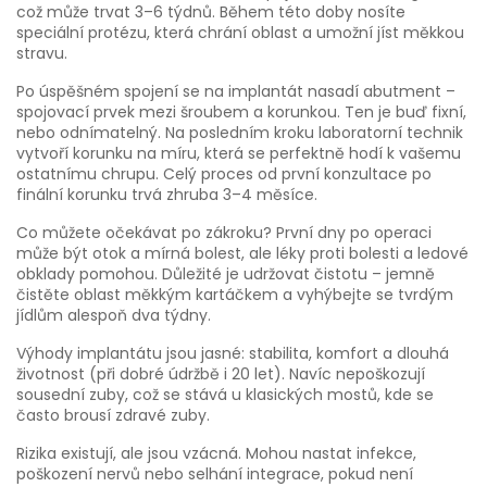
což může trvat 3–6 týdnů. Během této doby nosíte
speciální protézu, která chrání oblast a umožní jíst měkkou
stravu.
Po úspěšném spojení se na implantát nasadí abutment –
spojovací prvek mezi šroubem a korunkou. Ten je buď fixní,
nebo odnímatelný. Na posledním kroku laboratorní technik
vytvoří korunku na míru, která se perfektně hodí k vašemu
ostatnímu chrupu. Celý proces od první konzultace po
finální korunku trvá zhruba 3–4 měsíce.
Co můžete očekávat po zákroku? První dny po operaci
může být otok a mírná bolest, ale léky proti bolesti a ledové
obklady pomohou. Důležité je udržovat čistotu – jemně
čistěte oblast měkkým kartáčkem a vyhýbejte se tvrdým
jídlům alespoň dva týdny.
Výhody implantátu jsou jasné: stabilita, komfort a dlouhá
životnost (při dobré údržbě i 20 let). Navíc nepoškozují
sousední zuby, což se stává u klasických mostů, kde se
často brousí zdravé zuby.
Rizika existují, ale jsou vzácná. Mohou nastat infekce,
poškození nervů nebo selhání integrace, pokud není