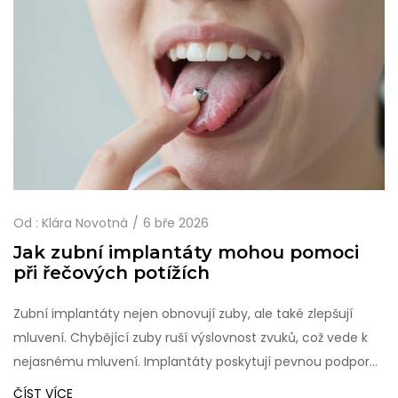
Od :
Klára Novotná
6 bře 2026
Jak zubní implantáty mohou pomoci
při řečových potížích
Zubní implantáty nejen obnovují zuby, ale také zlepšují
mluvení. Chybějící zuby ruší výslovnost zvuků, což vede k
nejasnému mluvení. Implantáty poskytují pevnou podporu,
která pomáhá jazyku správně tvořit zvuky a obnovuje
ČÍST VÍCE