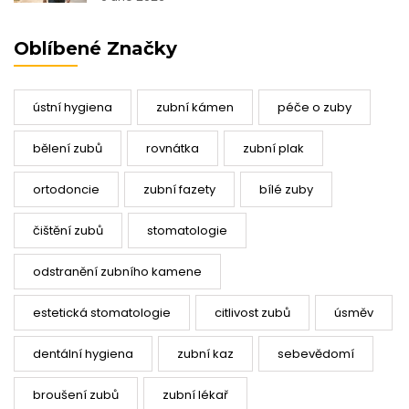
Oblíbené Značky
ústní hygiena
zubní kámen
péče o zuby
bělení zubů
rovnátka
zubní plak
ortodoncie
zubní fazety
bílé zuby
čištění zubů
stomatologie
odstranění zubního kamene
estetická stomatologie
citlivost zubů
úsměv
dentální hygiena
zubní kaz
sebevědomí
broušení zubů
zubní lékař