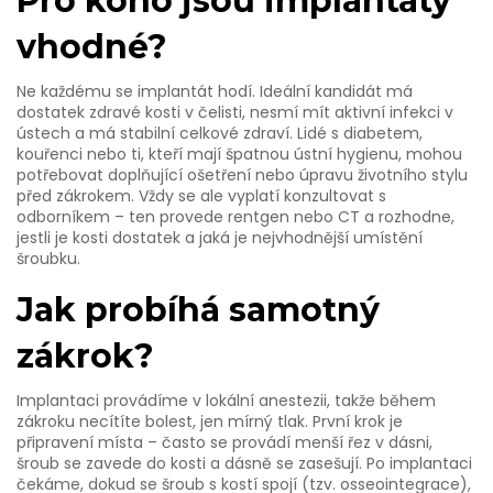
Pro koho jsou implantáty
vhodné?
Ne každému se implantát hodí. Ideální kandidát má
dostatek zdravé kosti v čelisti, nesmí mít aktivní infekci v
ústech a má stabilní celkové zdraví. Lidé s diabetem,
kouřenci nebo ti, kteří mají špatnou ústní hygienu, mohou
potřebovat doplňující ošetření nebo úpravu životního stylu
před zákrokem. Vždy se ale vyplatí konzultovat s
odborníkem – ten provede rentgen nebo CT a rozhodne,
jestli je kosti dostatek a jaká je nejvhodnější umístění
šroubku.
Jak probíhá samotný
zákrok?
Implantaci provádíme v lokální anestezii, takže během
zákroku necítíte bolest, jen mírný tlak. První krok je
připravení místa – často se provádí menší řez v dásni,
šroub se zavede do kosti a dásně se zasešují. Po implantaci
čekáme, dokud se šroub s kostí spojí (tzv. osseointegrace),