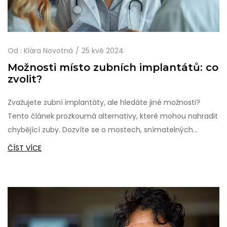
Od :
Klára Novotná
25 kvě 2024
Možnosti místo zubních implantátů: co
zvolit?
Zvažujete zubní implantáty, ale hledáte jiné možnosti?
Tento článek prozkoumá alternativy, které mohou nahradit
chybějící zuby. Dozvíte se o mostech, snímatelných
protézách, mini-implantátech a o různých nesírkátových
ČÍST VÍCE
možnostech. Je důležité najít řešení, které nejlépe vyhovuje
vašim potřebám a životnímu stylu.