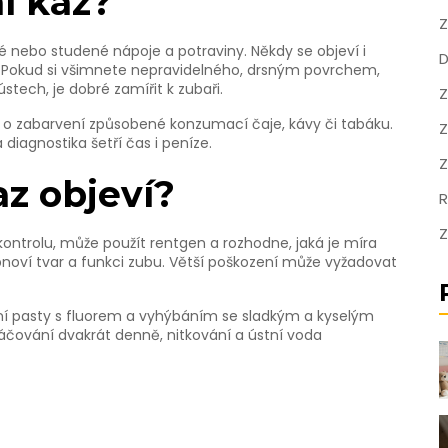
í kaz?
Z
plé nebo studené nápoje a potraviny. Někdy se objeví i
D
 Pokud si všimnete nepravidelného, drsným povrchem,
stech, je dobré zamířit k zubaři.
Z
i o zabarvení způsobené konzumací čaje, kávy či tabáku.
Z
diagnostika šetří čas i peníze.
Z
az objeví?
R
Z
kontrolu, může použít rentgen a rozhodne, jaká je míra
obnoví tvar a funkci zubu. Větší poškození může vyžadovat
í pasty s fluorem a vyhýbáním se sladkým a kyselým
rtáčování dvakrát denně, nitkování a ústní voda