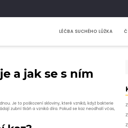
LÉČBA SUCHÉHO LŮŽKA
Č
je a jak se s ním
nou. Je to poškození skloviny, které vzniká, když bakterie
Z
dají zubní tkáň a vzniká díra. Pokud se kaz neodhalí včas,
Z
Z