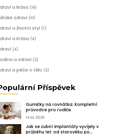
draví a krása
(19)
ětské zdraví
(10)
draví a životní styl
(7)
draví a Krása
(4)
draví
(4)
odina a zdraví
(3)
draví a péče o tělo
(3)
Populární Příspěvek
Gumičky na rovnátka: Kompletní
průvodce pro rodiče
14 lis 2025
Jak se zubní implantáty vyvíjely v
průběhu let: od starověku po