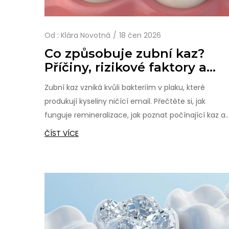
Od :
Klára Novotná
18 čen 2026
Co způsobuje zubní kaz?
Příčiny, rizikové faktory a
prevence
Zubní kaz vzniká kvůli bakteriím v plaku, které
produkují kyseliny ničící email. Přečtěte si, jak
funguje remineralizace, jak poznat počínající kaz a
jaké kroky podniknout pro jeho prevenci.
ČÍST VÍCE