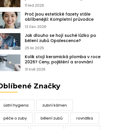
moderní technologie
11 led 2026
Proč jsou estetické fazety stále
oblíbenější: Kompletní průvodce
13 čec 2026
Jak dlouho se hojí suché lůžko po
bělení zubů Opalescence?
25 lis 2025
Kolik stojí keramická plomba v roce
2026? Ceny, pojištění a srovnání
31 kvě 2026
Oblíbené Značky
ústní hygiena
zubní kámen
péče o zuby
bělení zubů
rovnátka