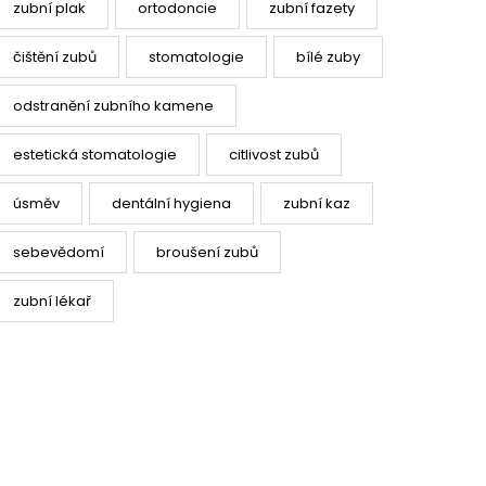
zubní plak
ortodoncie
zubní fazety
čištění zubů
stomatologie
bílé zuby
odstranění zubního kamene
estetická stomatologie
citlivost zubů
úsměv
dentální hygiena
zubní kaz
sebevědomí
broušení zubů
zubní lékař