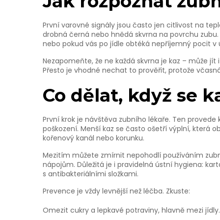
Jak rozpoznat zubn
První varovné signály jsou často jen citlivost na te
drobná černá nebo hnědá skvrna na povrchu zubu.
nebo pokud vás po jídle obtéká nepříjemný pocit v ú
Nezapomeňte, že ne každá skvrna je kaz – může jít 
Přesto je vhodné nechat to prověřit, protože včasná 
Co dělat, když se k
První krok je návštěva zubního lékaře. Ten provede 
poškození. Menší kaz se často ošetří výplní, která 
kořenový kanál nebo korunku.
Mezitím můžete zmírnit nepohodlí používáním zubn
nápojům. Důležitá je i pravidelná ústní hygiena: ka
s antibakteriálními složkami.
Prevence je vždy levnější než léčba. Zkuste:
Omezit cukry a lepkavé potraviny, hlavně mezi jídly.