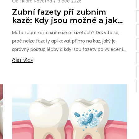
Od :
Klára Novotná
8 čec 2026
Zubní fazety při zubním
kazě: Kdy jsou možné a jaké
jsou alternativy
Máte zubní kaz a sníte se o fazetách? Dozvíte se,
proč nelze fazety aplikovat přímo na kaz, jaký je
správný postup léčby a kdy jsou fazety po vyléčení
skutečně vhodnou volbou.
ČÍST VÍCE