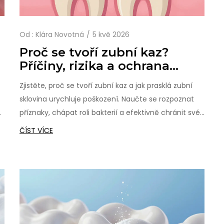
Od :
Klára Novotná
5 kvě 2026
Proč se tvoří zubní kaz?
Příčiny, rizika a ochrana
skloviny
Zjistěte, proč se tvoří zubní kaz a jak prasklá zubní
sklovina urychluje poškození. Naučte se rozpoznat
příznaky, chápat roli bakterií a efektivně chránit své
zuby pomocí ověřených metod prevence.
ČÍST VÍCE