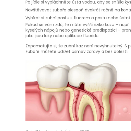
Po jídle si vypláchněte ústa vodou, aby se snížila kys
Navštěvovat zubaře alespoň dvakrát ročně na kontro
Vybírat si zubní pastu s fluorem a pastu nebo ústní 
Pokud se vám zdá, že máte vyšší riziko kazu – nap
kyselých nápojů nebo genetické predispozici – prom
jako jsou laky nebo aplikace fluoridu.
Zapamatujte si, že zubní kaz není nevyhnutelný. S
zubaře můžete udržet úsměv zdravý a bez bolestí.