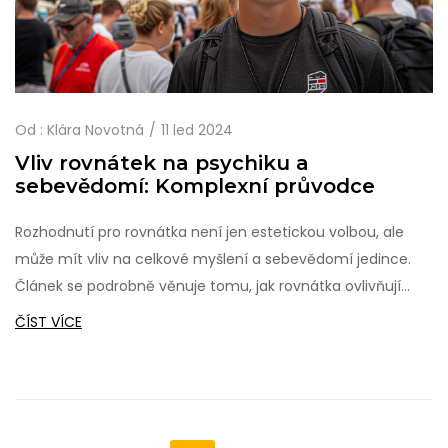
Od :
Klára Novotná
11 led 2024
Vliv rovnátek na psychiku a
sebevědomí: Komplexní průvodce
Rozhodnutí pro rovnátka není jen estetickou volbou, ale
může mít vliv na celkové myšlení a sebevědomí jedince.
Článek se podrobně věnuje tomu, jak rovnátka ovlivňují
nejen naši vizuální prezentaci, ale také duševní zdraví,
ČÍST VÍCE
sociální interakce a samotný životní pocit. Přináší užitečné
tipy, zajímavá fakta a odborné rady, jak přistupovat k
rozhodnutí o nošení rovnátek a jak se s nimi nejlépe
vyrovnat.