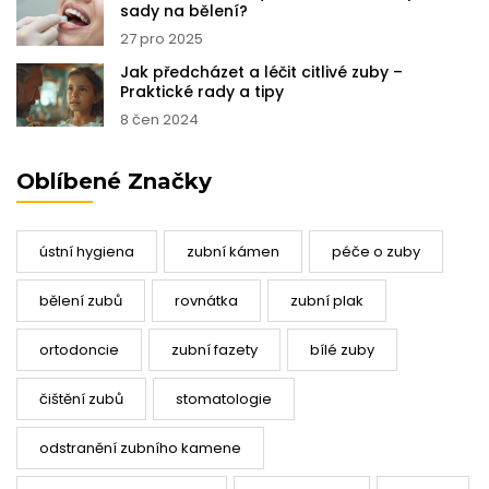
sady na bělení?
27 pro 2025
Jak předcházet a léčit citlivé zuby –
Praktické rady a tipy
8 čen 2024
Oblíbené Značky
ústní hygiena
zubní kámen
péče o zuby
bělení zubů
rovnátka
zubní plak
ortodoncie
zubní fazety
bílé zuby
čištění zubů
stomatologie
odstranění zubního kamene