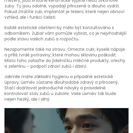
mezery, jsou vhodné keramické výplně nebo zirkonové
zuby. Ty jsou odolné, vypadají přirozeně a dlouho vydrží.
Pokud ztratíte zub, implantát je řešení, které nejen obnoví
vzhled, ale i funkci čelisti.
Každé estetické ošetření by mělo být konzultováno s
odborníkem. Zubař vám pomůže vybrat, co je nejvhodnější
podle stavu vašich zubů a rozpočtu.
Nezapomeňte také na stravu. Omezte cukr, kyselé nápoje
a příliš tvrdé potraviny, které mohou sklovinu poškodit.
Místo toho zařaďte do jídelníčku mléčné produkty, ořechy
a zeleninu – podpoří zdraví zubů i dásní.
Jakmile máte základní hygienu a případné estetické
úpravy, úsměv zůstane dlouhodobě zdravý a přirozený.
Stačí dodržovat jednoduché návyky a pravidelně
kontrolovat stav zubů u zubaře. Vaše úsměv tak bude
nejen hezký, ale i silný.