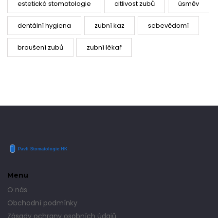
estetická stomatologie
citlivost zubů
úsměv
dentální hygiena
zubní kaz
sebevědomí
broušení zubů
zubní lékař
Menu
O nás
Obchodní podmínky
Zásady ochrany osobních údajů