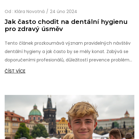
Od :
Klára Novotná
24 úno 2024
Jak často chodit na dentální hygienu
pro zdravý úsměv
Tento článek prozkoumává význam pravidelných návštěv
dentální hygieny a jak často by se měly konat. Zabývá se
doporučeními profesionálů, důležitostí prevence problémů
s ústní dutinou a poskytuje užitečné tipy na udržení
ČÍST VÍCE
zdravého úsměvu. Čtenáři získají přehled o tom, jak časté
by měly být návštěvy dentální hygieny a jaké faktory
mohou ovlivnit jejich frekvenci.