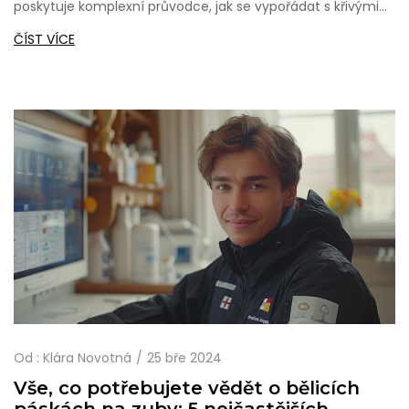
poskytuje komplexní průvodce, jak se vypořádat s křivými
zuby, a probírá různé typy ortodontických léčeb, jejich
ČÍST VÍCE
přínosy a potenciální nedostatky. Zároveň zdůrazňuje
význam pravidelné péče a údržby. Výsledkem je nejen
krásnější úsměv, ale také zlepšení funkčnosti zubů a snížení
rizika budoucích zdravotních komplikací.
Od :
Klára Novotná
25 bře 2024
Vše, co potřebujete vědět o bělicích