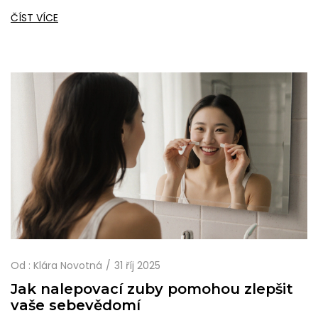
sebevědomí ovlivňuje vaše myšlenky a nápady.
ČÍST VÍCE
Od :
Klára Novotná
31 říj 2025
Jak nalepovací zuby pomohou zlepšit
vaše sebevědomí