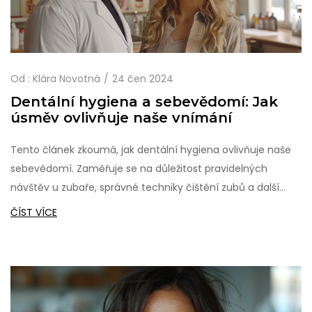
Od :
Klára Novotná
24 čen 2024
Dentální hygiena a sebevědomí: Jak
úsměv ovlivňuje naše vnímání
Tento článek zkoumá, jak dentální hygiena ovlivňuje naše
sebevědomí. Zaměřuje se na důležitost pravidelných
návštěv u zubaře, správné techniky čištění zubů a další
faktory, které přispívají k zdravému úsměvu. Článek také
ČÍST VÍCE
nabízí praktické tipy pro udržování dobré ústní hygieny a
jejích pozitivních dopadů na psychickou pohodu.