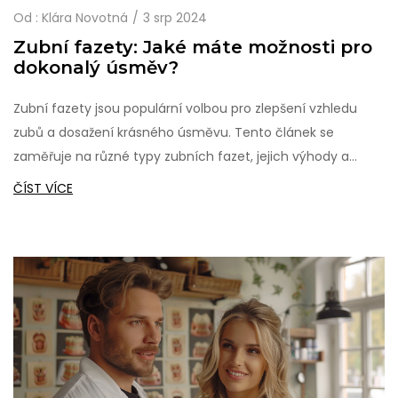
Od :
Klára Novotná
3 srp 2024
Zubní fazety: Jaké máte možnosti pro
dokonalý úsměv?
Zubní fazety jsou populární volbou pro zlepšení vzhledu
zubů a dosažení krásného úsměvu. Tento článek se
zaměřuje na různé typy zubních fazet, jejich výhody a
nevýhody, stejně jako na proces jejich aplikace a péči.
ČÍST VÍCE
Poskytneme užitečné informace, rady a zajímavosti o
zubních fazetách, které vám pomohou se rozhodnout, zda
jsou pro vás tou správnou volbou.