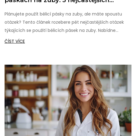
páskách na zuby: 5 nejčastějších
otázek
Plánujete použít bělicí pásky na zuby, ale máte spoustu
otázek? Tento článek rozebere pět nejčastějších otázek
týkajících se použití bělicích pásek na zuby. Nabídne
podrobné odpovědi a tipy, jak dosáhnout nejlepších
ČÍST VÍCE
výsledků a zároveň udržet vaše zuby zdravé. Od účinnosti
až po bezpečnost, zde najdete vše, co potřebujete vědět o
této populární metodě bělení zubů.