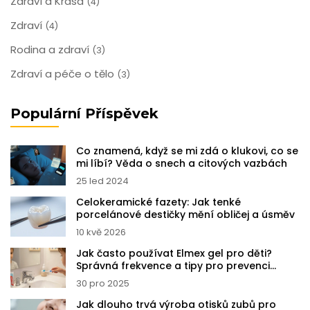
Zdraví a Krása
(4)
Zdraví
(4)
Rodina a zdraví
(3)
Zdraví a péče o tělo
(3)
Populární Příspěvek
Co znamená, když se mi zdá o klukovi, co se
mi líbí? Věda o snech a citových vazbách
25 led 2024
Celokeramické fazety: Jak tenké
porcelánové destičky mění obličej a úsměv
10 kvě 2026
Jak často používat Elmex gel pro děti?
Správná frekvence a tipy pro prevenci
zubního kamene
30 pro 2025
Jak dlouho trvá výroba otisků zubů pro