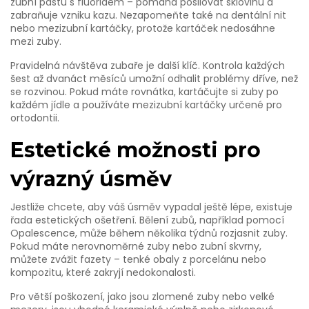
zubní pastu s fluoridem – pomáhá posilovat sklovinu a
zabraňuje vzniku kazu. Nezapomeňte také na dentální nit
nebo mezizubní kartáčky, protože kartáček nedosáhne
mezi zuby.
Pravidelná návštěva zubaře je další klíč. Kontrola každých
šest až dvanáct měsíců umožní odhalit problémy dříve, než
se rozvinou. Pokud máte rovnátka, kartáčujte si zuby po
každém jídle a používáte mezizubní kartáčky určené pro
ortodontii.
Estetické možnosti pro
výrazný úsměv
Jestliže chcete, aby váš úsměv vypadal ještě lépe, existuje
řada estetických ošetření. Bělení zubů, například pomocí
Opalescence, může během několika týdnů rozjasnit zuby.
Pokud máte nerovnoměrné zuby nebo zubní skvrny,
můžete zvážit fazety – tenké obaly z porcelánu nebo
kompozitu, které zakryjí nedokonalosti.
Pro větší poškození, jako jsou zlomené zuby nebo velké