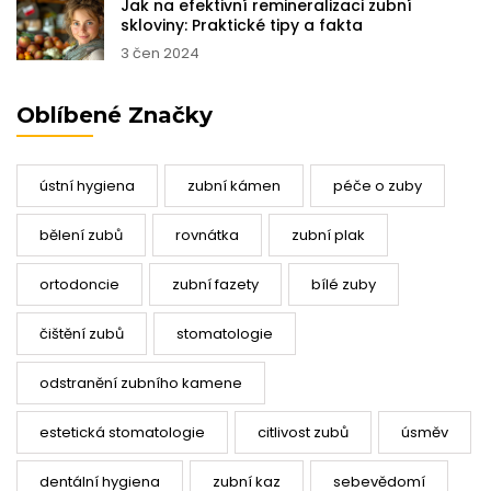
Jak na efektivní remineralizaci zubní
skloviny: Praktické tipy a fakta
3 čen 2024
Oblíbené Značky
ústní hygiena
zubní kámen
péče o zuby
bělení zubů
rovnátka
zubní plak
ortodoncie
zubní fazety
bílé zuby
čištění zubů
stomatologie
odstranění zubního kamene
estetická stomatologie
citlivost zubů
úsměv
dentální hygiena
zubní kaz
sebevědomí