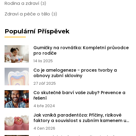
Rodina a zdraví
(3)
Zdraví a péče o tělo
(3)
Populární Příspěvek
Gumičky na rovnátka: Kompletní průvodce
pro rodiče
14 lis 2025
Co je amelogeneze - proces tvorby a
obnovy zubní skloviny
27 zář 2025
Co skutečně barví vaše zuby? Prevence a
řešení
4 bře 2024
Jak vzniká paradentóza: Příčiny, rizikové
faktory a souvislost s zubním kamenem u
dětí
4 čen 2026