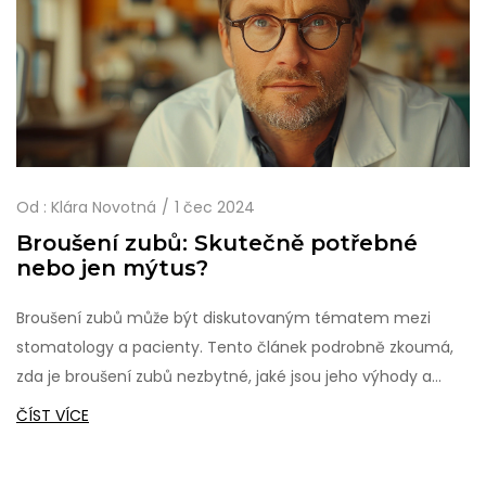
Od :
Klára Novotná
1 čec 2024
Broušení zubů: Skutečně potřebné
nebo jen mýtus?
Broušení zubů může být diskutovaným tématem mezi
stomatology a pacienty. Tento článek podrobně zkoumá,
zda je broušení zubů nezbytné, jaké jsou jeho výhody a
nevýhody a kdy by mohlo být prospěšné. Zjistěte, co
ČÍST VÍCE
experti radí a co byste měli vědět, než si necháte zuby
brousit.