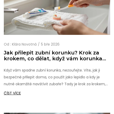
Od :
Klára Novotná
5 bře 2026
Jak přilepit zubní korunku? Krok za
krokem, co dělat, když vám korunka
spadla
Když vám spadne zubní korunka, nezoufejte. Víte, jak ji
bezpečně přilepit doma, co použít jako lepidlo a kdy je
nutné okamžitě navštívit zubaře? Tady je krok za krokem,
co dělat, aby jste neztratili zub i korunku.
ČÍST VÍCE