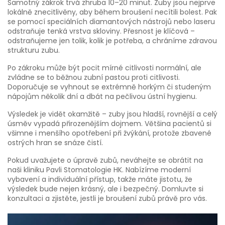
Samotný zákrok trvá zhruba 10–20 minut. Zuby jsou nejprve
lokálně znecitlivěny, aby během broušení necítili bolest. Pak
se pomocí speciálních diamantových nástrojů nebo laseru
odstraňuje tenká vrstva skloviny. Přesnost je klíčová –
odstraňujeme jen tolik, kolik je potřeba, a chráníme zdravou
strukturu zubu.
Po zákroku může být pocit mírné citlivosti normální, ale
zvládne se to běžnou zubní pastou proti citlivosti.
Doporučuje se vyhnout se extrémně horkým či studeným
nápojům několik dní a dbát na pečlivou ústní hygienu.
Výsledek je vidět okamžitě – zuby jsou hladší, rovnější a celý
úsměv vypadá přirozenějším dojmem. Většina pacientů si
všimne i menšího opotřebení při žvýkání, protože zbavené
ostrých hran se snáze čistí.
Pokud uvažujete o úpravě zubů, neváhejte se obrátit na
naši kliniku Pavli Stomatologie HK. Nabízíme moderní
vybavení a individuální přístup, takže máte jistotu, že
výsledek bude nejen krásný, ale i bezpečný. Domluvte si
konzultaci a zjistěte, jestli je broušení zubů právě pro vás.