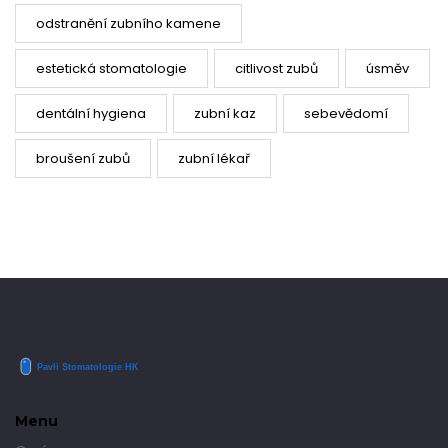
odstranění zubního kamene
estetická stomatologie
citlivost zubů
úsměv
dentální hygiena
zubní kaz
sebevědomí
broušení zubů
zubní lékař
Menu