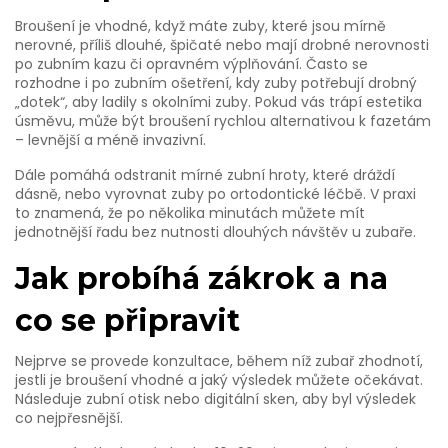
Broušení je vhodné, když máte zuby, které jsou mírně
nerovné, příliš dlouhé, špičaté nebo mají drobné nerovnosti
po zubním kazu či opravném výplňování. Často se
rozhodne i po zubním ošetření, kdy zuby potřebují drobný
„dotek“, aby ladily s okolními zuby. Pokud vás trápí estetika
úsměvu, může být broušení rychlou alternativou k fazetám
– levnější a méně invazivní.
Dále pomáhá odstranit mírné zubní hroty, které dráždí
dásně, nebo vyrovnat zuby po ortodontické léčbě. V praxi
to znamená, že po několika minutách můžete mít
jednotnější řadu bez nutnosti dlouhých návštěv u zubaře.
Jak probíhá zákrok a na
co se připravit
Nejprve se provede konzultace, během níž zubař zhodnotí,
jestli je broušení vhodné a jaký výsledek můžete očekávat.
Následuje zubní otisk nebo digitální sken, aby byl výsledek
co nejpřesnější.