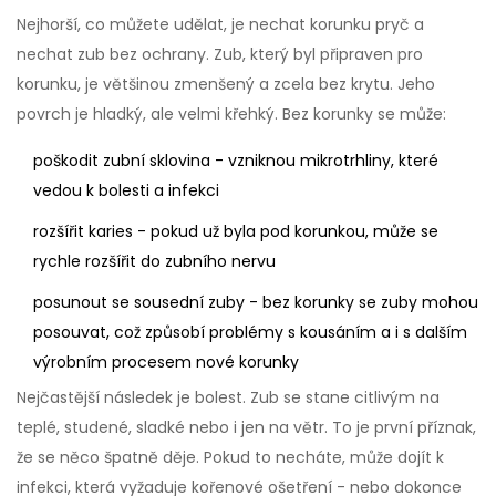
Nejhorší, co můžete udělat, je nechat korunku pryč a
nechat zub bez ochrany. Zub, který byl připraven pro
korunku, je většinou zmenšený a zcela bez krytu. Jeho
povrch je hladký, ale velmi křehký. Bez korunky se může:
poškodit zubní sklovina - vzniknou mikrotrhliny, které
vedou k bolesti a infekci
rozšířit karies - pokud už byla pod korunkou, může se
rychle rozšířit do zubního nervu
posunout se sousední zuby - bez korunky se zuby mohou
posouvat, což způsobí problémy s kousáním a i s dalším
výrobním procesem nové korunky
Nejčastější následek je bolest. Zub se stane citlivým na
teplé, studené, sladké nebo i jen na větr. To je první příznak,
že se něco špatně děje. Pokud to necháte, může dojít k
infekci, která vyžaduje kořenové ošetření - nebo dokonce