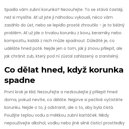
Spadla vám zubní korunka? Nezoufejte. To se stává častěji,
než si myslíte. Ať už jste ji náhodou vykousli, něco vám
zasáhlo do úst, nebo se lepidlo prostě zhroutilo - je to běžný
problém. Ať už jde o trvalou korunku z kovu, keramiky nebo
kompozitu, každá z nich může spadnout. Důležité je, co
uděláte hned poté. Nejde jen o tom, jak ji znovu přilepit, ale
jak chránit zub, který pod ní zůstal zahlazený a zranitelný.
Co dělat hned, když korunka
spadne
První krok je klid. Nezoufejte a nezkoušejte ji přilepit hned
doma, pokud nevíte, co děláte. Nejprve si pečlivě vyčistěte
korunku. Nejde o to, ji odstranit, ale o to, aby byla čistá.
Použijte teplou vodu a měkkou zubní kartáček. Nikdy
nepoužívejte alkohol, vodku nebo jiné silné čisticí prostředky