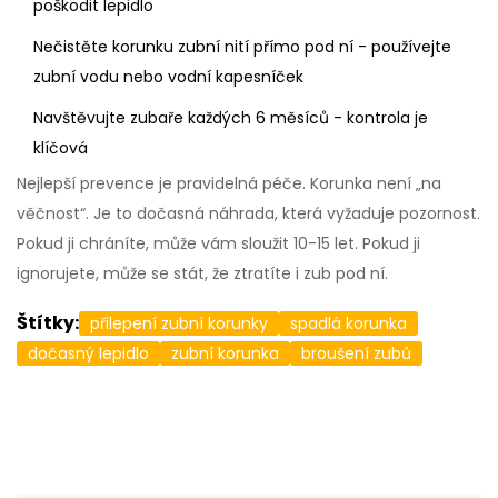
poškodit lepidlo
Nečistěte korunku zubní nití přímo pod ní - používejte
zubní vodu nebo vodní kapesníček
Navštěvujte zubaře každých 6 měsíců - kontrola je
klíčová
Nejlepší prevence je pravidelná péče. Korunka není „na
věčnost“. Je to dočasná náhrada, která vyžaduje pozornost.
Pokud ji chráníte, může vám sloužit 10-15 let. Pokud ji
ignorujete, může se stát, že ztratíte i zub pod ní.
Štítky:
přilepení zubní korunky
spadlá korunka
dočasný lepidlo
zubní korunka
broušení zubů