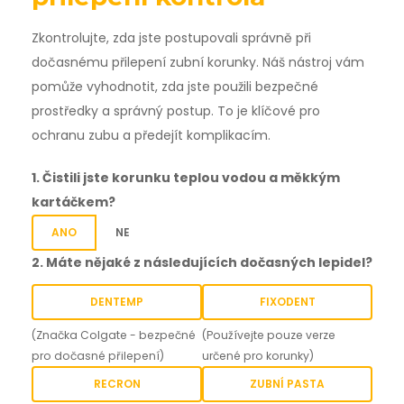
Zkontrolujte, zda jste postupovali správně při
dočasnému přilepení zubní korunky. Náš nástroj vám
pomůže vyhodnotit, zda jste použili bezpečné
prostředky a správný postup. To je klíčové pro
ochranu zubu a předejít komplikacím.
1. Čistili jste korunku teplou vodou a měkkým
kartáčkem?
ANO
NE
2. Máte nějaké z následujících dočasných lepidel?
DENTEMP
FIXODENT
(Značka Colgate - bezpečné
(Používejte pouze verze
pro dočasné přilepení)
určené pro korunky)
RECRON
ZUBNÍ PASTA