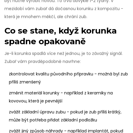
být nutné vyrobit novou. To trvá obvykle 1-2 týdny. V
mezidobí vám zubař dá dočasnou korunku z kompozitu -
která je mnohem měkčí, ale chrání zub.
Co se stane, když korunka
spadne opakovaně
Je-li korunka spadlá více než jednou, je to závažný signál.
Zubař vám pravděpodobně navrhne:
zkontrolovat kvalitu původního přípravku - možná byl zub
příliš zmenšený
změnit materiál korunky - například z keramiky na
kovovou, která je pevnější
zvážit základní úpravu zubu - pokud je zub příliš krátký,
může být potřeba přidat základní podložku
zvážit jiný způsob náhrady - například implantát, pokud