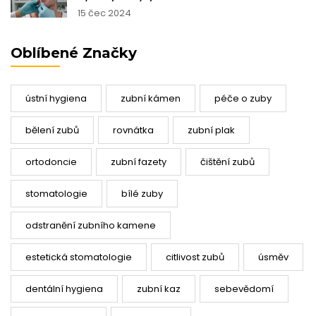
15 čec 2024
Oblíbené Značky
ústní hygiena
zubní kámen
péče o zuby
bělení zubů
rovnátka
zubní plak
ortodoncie
zubní fazety
čištění zubů
stomatologie
bílé zuby
odstranění zubního kamene
estetická stomatologie
citlivost zubů
úsměv
dentální hygiena
zubní kaz
sebevědomí