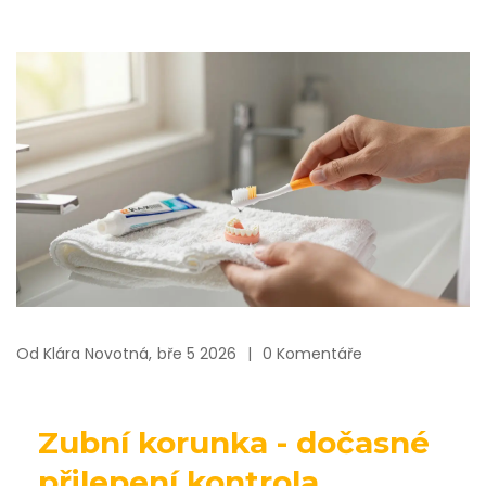
Od
Klára Novotná,
bře 5 2026
0 Komentáře
Zubní korunka - dočasné
přilepení kontrola