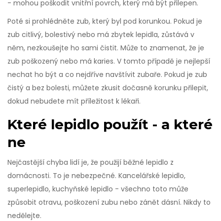
- mohou poškodit vnitřní povrch, který má být přilepen.
Poté si prohlédněte zub, který byl pod korunkou. Pokud je
zub citlivý, bolestivý nebo má zbytek lepidla, zůstává v
něm, nezkoušejte ho sami čistit. Může to znamenat, že je
zub poškozený nebo má karies. V tomto případě je nejlepší
nechat ho být a co nejdříve navštívit zubaře. Pokud je zub
čistý a bez bolesti, můžete zkusit dočasně korunku přilepit,
dokud nebudete mít příležitost k lékaři.
Které lepidlo použít - a které
ne
Nejčastější chyba lidí je, že použijí běžné lepidlo z
domácnosti. To je nebezpečné. Kancelářské lepidlo,
superlepidlo, kuchyňské lepidlo - všechno toto může
způsobit otravu, poškození zubu nebo zánět dásní. Nikdy to
nedělejte.