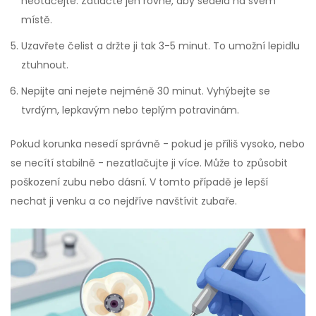
neotáčejte. Zatlačte jen rovně, aby seděla na svém
místě.
Uzavřete čelist a držte ji tak 3-5 minut. To umožní lepidlu
ztuhnout.
Nepijte ani nejete nejméně 30 minut. Vyhýbejte se
tvrdým, lepkavým nebo teplým potravinám.
Pokud korunka nesedí správně - pokud je příliš vysoko, nebo
se necítí stabilně - nezatlačujte ji více. Může to způsobit
poškození zubu nebo dásní. V tomto případě je lepší
nechat ji venku a co nejdříve navštívit zubaře.