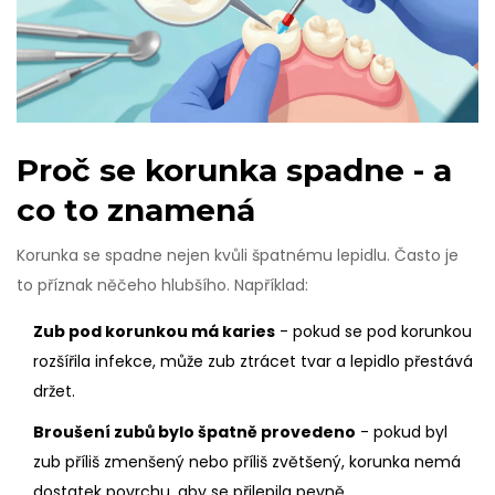
Proč se korunka spadne - a
co to znamená
Korunka se spadne nejen kvůli špatnému lepidlu. Často je
to příznak něčeho hlubšího. Například:
Zub pod korunkou má karies
- pokud se pod korunkou
rozšířila infekce, může zub ztrácet tvar a lepidlo přestává
držet.
Broušení zubů bylo špatně provedeno
- pokud byl
zub příliš zmenšený nebo příliš zvětšený, korunka nemá
dostatek povrchu, aby se přilepila pevně.