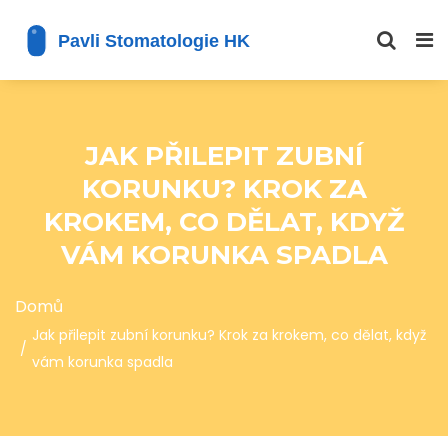
JAK PŘILEPIT ZUBNÍ
KORUNKU? KROK ZA
KROKEM, CO DĚLAT, KDYŽ
VÁM KORUNKA SPADLA
Domů
Jak přilepit zubní korunku? Krok za krokem, co dělat, když
vám korunka spadla