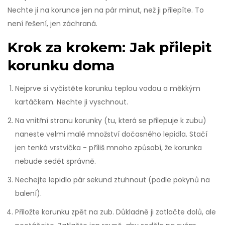
Nechte ji na korunce jen na pár minut, než ji přilepíte. To
není řešení, jen záchraná.
Krok za krokem: Jak přilepit
korunku doma
Nejprve si vyčistěte korunku teplou vodou a měkkým
kartáčkem. Nechte ji vyschnout.
Na vnitřní stranu korunky (tu, která se přilepuje k zubu)
naneste velmi malé množství dočasného lepidla. Stačí
jen tenká vrstvička - příliš mnoho způsobí, že korunka
nebude sedět správně.
Nechejte lepidlo pár sekund ztuhnout (podle pokynů na
balení).
Přiložte korunku zpět na zub. Důkladně ji zatlačte dolů, ale