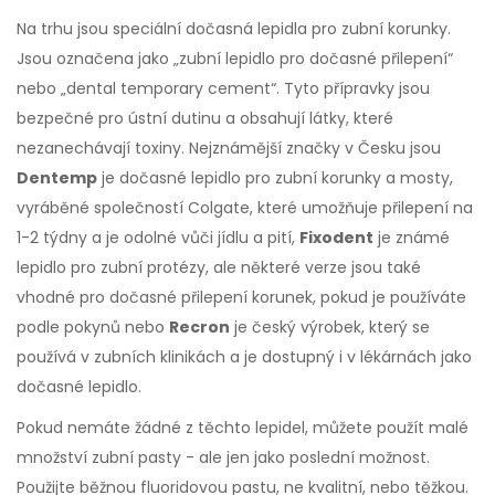
Na trhu jsou speciální dočasná lepidla pro zubní korunky.
Jsou označena jako „zubní lepidlo pro dočasné přilepení“
nebo „dental temporary cement“. Tyto přípravky jsou
bezpečné pro ústní dutinu a obsahují látky, které
nezanechávají toxiny. Nejznámější značky v Česku jsou
Dentemp
je dočasné lepidlo pro zubní korunky a mosty,
vyráběné společností Colgate, které umožňuje přilepení na
1-2 týdny a je odolné vůči jídlu a pití
,
Fixodent
je známé
lepidlo pro zubní protézy, ale některé verze jsou také
vhodné pro dočasné přilepení korunek, pokud je používáte
podle pokynů
nebo
Recron
je český výrobek, který se
používá v zubních klinikách a je dostupný i v lékárnách jako
dočasné lepidlo
.
Pokud nemáte žádné z těchto lepidel, můžete použít malé
množství zubní pasty - ale jen jako poslední možnost.
Použijte běžnou fluoridovou pastu, ne kvalitní, nebo těžkou.