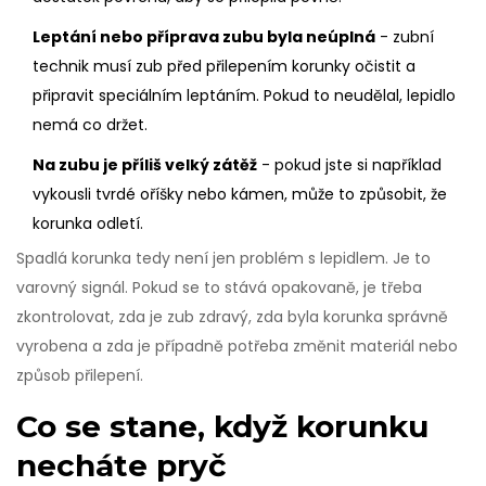
Leptání nebo příprava zubu byla neúplná
- zubní
technik musí zub před přilepením korunky očistit a
připravit speciálním leptáním. Pokud to neudělal, lepidlo
nemá co držet.
Na zubu je příliš velký zátěž
- pokud jste si například
vykousli tvrdé oříšky nebo kámen, může to způsobit, že
korunka odletí.
Spadlá korunka tedy není jen problém s lepidlem. Je to
varovný signál. Pokud se to stává opakovaně, je třeba
zkontrolovat, zda je zub zdravý, zda byla korunka správně
vyrobena a zda je případně potřeba změnit materiál nebo
způsob přilepení.
Co se stane, když korunku
necháte pryč