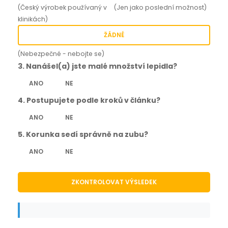
(Český výrobek používaný v
(Jen jako poslední možnost)
klinikách)
ŽÁDNÉ
(Nebezpečné - nebojte se)
3. Nanášel(a) jste malé množství lepidla?
ANO
NE
4. Postupujete podle kroků v článku?
ANO
NE
5. Korunka sedí správně na zubu?
ANO
NE
ZKONTROLOVAT VÝSLEDEK