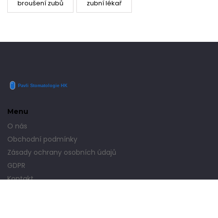
broušení zubů
zubní lékař
Menu
O nás
Obchodní podmínky
Zásady ochrany osobních údajů
GDPR
Kontakt
© 2026. Všechna práva vyhrazena.