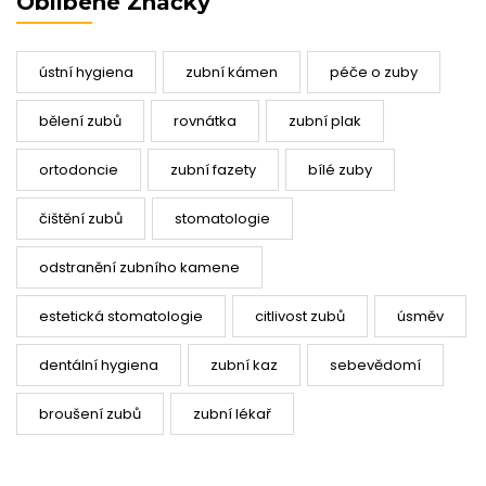
Oblíbené Značky
ústní hygiena
zubní kámen
péče o zuby
bělení zubů
rovnátka
zubní plak
ortodoncie
zubní fazety
bílé zuby
čištění zubů
stomatologie
odstranění zubního kamene
estetická stomatologie
citlivost zubů
úsměv
dentální hygiena
zubní kaz
sebevědomí
broušení zubů
zubní lékař