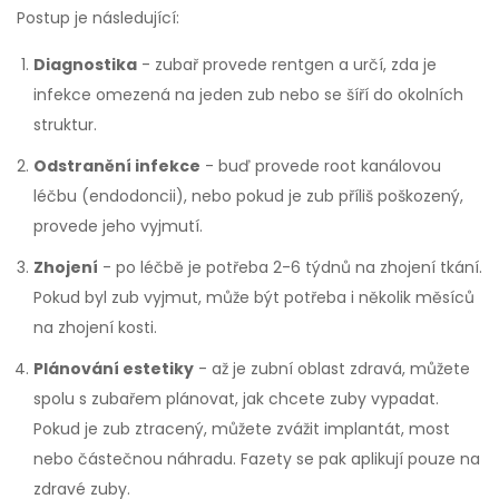
Postup je následující:
Diagnostika
- zubař provede rentgen a určí, zda je
infekce omezená na jeden zub nebo se šíří do okolních
struktur.
Odstranění infekce
- buď provede root kanálovou
léčbu (endodoncii), nebo pokud je zub příliš poškozený,
provede jeho vyjmutí.
Zhojení
- po léčbě je potřeba 2-6 týdnů na zhojení tkání.
Pokud byl zub vyjmut, může být potřeba i několik měsíců
na zhojení kosti.
Plánování estetiky
- až je zubní oblast zdravá, můžete
spolu s zubařem plánovat, jak chcete zuby vypadat.
Pokud je zub ztracený, můžete zvážit implantát, most
nebo částečnou náhradu. Fazety se pak aplikují pouze na
zdravé zuby.