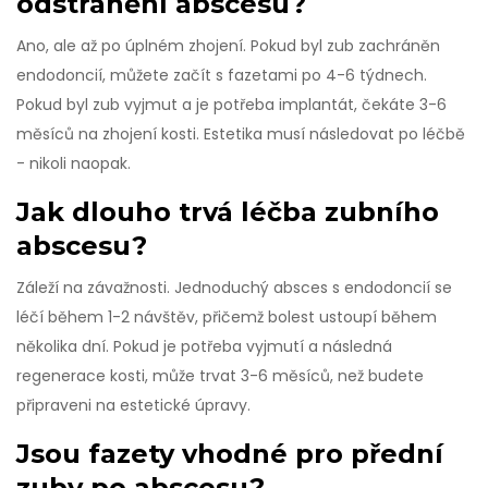
odstranění abscesu?
Ano, ale až po úplném zhojení. Pokud byl zub zachráněn
endodoncií, můžete začít s fazetami po 4-6 týdnech.
Pokud byl zub vyjmut a je potřeba implantát, čekáte 3-6
měsíců na zhojení kosti. Estetika musí následovat po léčbě
- nikoli naopak.
Jak dlouho trvá léčba zubního
abscesu?
Záleží na závažnosti. Jednoduchý absces s endodoncií se
léčí během 1-2 návštěv, přičemž bolest ustoupí během
několika dní. Pokud je potřeba vyjmutí a následná
regenerace kosti, může trvat 3-6 měsíců, než budete
připraveni na estetické úpravy.
Jsou fazety vhodné pro přední
zuby po abscesu?