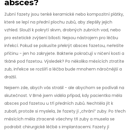
absces?
Zubní fazety jsou tenké keramické nebo kompozitní plátky,
které se lepí na přední plochu zubů, aby zlepšily jejich
vzhled. Slouží k pokrytí skvrn, drobných zubních vad, nebo
pro estetické zvýšení bílosti. Nejsou nástrojem pro léčbu
infekcí. Pokud se pokusíte překrýt absces fazetou, neřešíte
příčinu - jen ho zakryjete. Bakterie pokračují v ničení kosti a
tkáně pod fazetou. Výsledek? Po několika měsících ztratíte
zub, infekce se rozšíří a léčba bude mnohem náročnější a
dražší.
Nejsem zde, abych vás strašil - ale abychom se podívali na
skutečnost. V Brně jsem viděla případ, kdy pacientka měla
absces pod fazetou u tří předních zubů. Nechtěla jít k
zubaři, protože si myslela, že fazety jí „chrání“ zuby. Po třech
měsících měla ztracené všechny tři zuby a musela se
podrobit chirurgické léčbě s implantacemi. Fazety jí