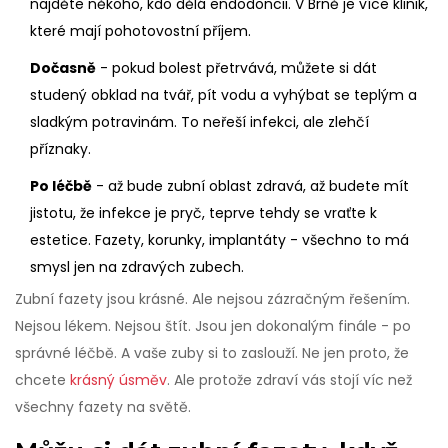
najděte někoho, kdo dělá endodoncii. V Brně je více klinik,
které mají pohotovostní příjem.
Dočasně
- pokud bolest přetrvává, můžete si dát
studený obklad na tvář, pít vodu a vyhýbat se teplým a
sladkým potravinám. To neřeší infekci, ale zlehčí
příznaky.
Po léčbě
- až bude zubní oblast zdravá, až budete mít
jistotu, že infekce je pryč, teprve tehdy se vraťte k
estetice. Fazety, korunky, implantáty - všechno to má
smysl jen na zdravých zubech.
Zubní fazety jsou krásné. Ale nejsou zázračným řešením.
Nejsou lékem. Nejsou štít. Jsou jen dokonalým finále - po
správné léčbě. A vaše zuby si to zaslouží. Ne jen proto, že
chcete
krásný úsměv
. Ale protože zdraví vás stojí víc než
všechny fazety na světě.