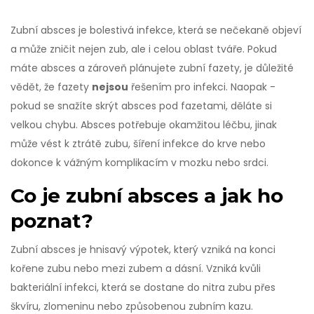
Zubní absces je bolestivá infekce, která se nečekaně objeví
a může zničit nejen zub, ale i celou oblast tváře. Pokud
máte absces a zároveň plánujete zubní fazety, je důležité
vědět, že fazety
nejsou
řešením pro infekci. Naopak -
pokud se snažíte skrýt absces pod fazetami, děláte si
velkou chybu. Absces potřebuje okamžitou léčbu, jinak
může vést k ztrátě zubu, šíření infekce do krve nebo
dokonce k vážným komplikacím v mozku nebo srdci.
Co je zubní absces a jak ho
poznat?
Zubní absces je hnisavý výpotek, který vzniká na konci
kořene zubu nebo mezi zubem a dásní. Vzniká kvůli
bakteriální infekci, která se dostane do nitra zubu přes
škvíru, zlomeninu nebo způsobenou zubním kazu.