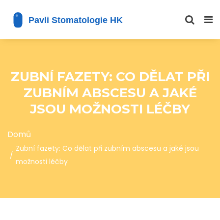
ZUBNÍ FAZETY: CO DĚLAT PŘI
ZUBNÍM ABSCESU A JAKÉ
JSOU MOŽNOSTI LÉČBY
Domů
Zubní fazety: Co dělat při zubním abscesu a jaké jsou
možnosti léčby