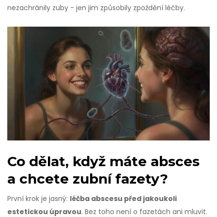
nezachránily zuby - jen jim způsobily zpoždění léčby.
Co dělat, když máte absces
a chcete zubní fazety?
První krok je jasný:
léčba abscesu před jakoukoli
estetickou úpravou
. Bez toho není o fazetách ani mluvit.