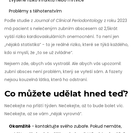
Zvýšené riziko infarktu nebo mrtvice
Problémy s těhotenstvím
Podle studie z
Journal of Clinical Periodontology
z roku 2023
má pacient s nelečeným zubním abscesem až 2,5krát
vyšší riziko kardiovaskulárních onemocnění. To není jen
„nějaká statistika“ - to je reálné riziko, které se týká každého,
kdo si myslí, že „to se už zvládne“.
Nejsem zde, abych vás vystrašil. Ale abych vás upozornil:
zubní absces není problém, který se vyřeší sám. A fazety
nejsou kouzelná látka, která ho odstraní.
Co můžete udělat hned teď?
Nečekejte na příští týden. Nečekejte, až to bude bolet víc.
Nečekejte, až se vám „nějak vyrovná“.
Okamžitě
- kontaktujte svého zubaře. Pokud nemáte,