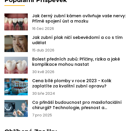
Populární Příspěvek
Jak černý zubní kámen ovlivňuje vaše nervy:
Přímé spojení úst a mozku
16 čec 2026
Jak zubní plak ničí sebevědomí a co s tím
udělat
15 dub 2026
Bolest předních zubů: Příčiny, rizika a jaké
komplikace mohou nastat
30 kvě 2026
Cena bílé plomby v roce 2023 - Kolik
zaplatíte za kvalitní zubní opravu?
30 bře 2024
Co přináší budoucnost pro maxilofaciální
chirurgii? Technologie, přesnost a
personalizace v praxi
7 pro 2025