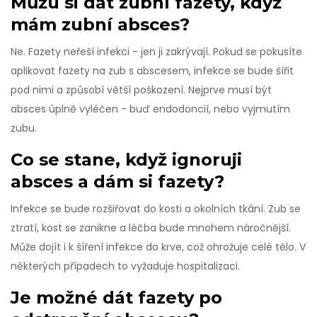
Můžu si dát zubní fazety, když
mám zubní absces?
Ne. Fazety neřeší infekci - jen ji zakrývají. Pokud se pokusíte
aplikovat fazety na zub s abscesem, infekce se bude šířit
pod nimi a způsobí větší poškození. Nejprve musí být
absces úplně vyléčen - buď endodoncií, nebo vyjmutím
zubu.
Co se stane, když ignoruji
absces a dám si fazety?
Infekce se bude rozšiřovat do kosti a okolních tkání. Zub se
ztratí, kost se zanikne a léčba bude mnohem náročnější.
Může dojít i k šíření infekce do krve, což ohrožuje celé tělo. V
některých případech to vyžaduje hospitalizaci.
Je možné dát fazety po