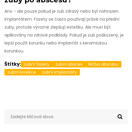
Ano - ale pouze pokud je zub zdravý nebo byl nahrazen
implantátem. Fazety se často používají právě na přední
zuby, protože výrazně zlepšují estetiku. Ale musí být
aplikovány na zdravé podklady. Pokud je zub poškozený, je
lepší použít korunku nebo implantát s keramickou
korunkou.
Štítky:
zubní fazety
zubní absces
léčba abscesu
zubní korekce
zubní implantáty