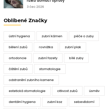
rizika domácí opravy
3 čec 2026
Oblíbené Značky
ústní hygiena
zubní kámen
péče o zuby
bělení zubů
rovnátka
zubní plak
ortodoncie
zubní fazety
bílé zuby
čištění zubů
stomatologie
odstranění zubního kamene
estetická stomatologie
citlivost zubů
úsměv
dentální hygiena
zubní kaz
sebevědomí