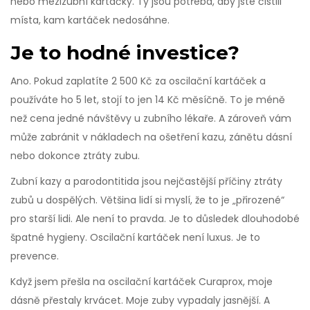
nebo mezizubní kartáčky. Ty jsou potřeba, aby jste čistili
místa, kam kartáček nedosáhne.
Je to hodné investice?
Ano. Pokud zaplatíte 2 500 Kč za oscilační kartáček a
používáte ho 5 let, stojí to jen 14 Kč měsíčně. To je méně
než cena jedné návštěvy u zubního lékaře. A zároveň vám
může zabránit v nákladech na ošetření kazu, zánětu dásní
nebo dokonce ztráty zubu.
Zubní kazy a parodontitida jsou nejčastější příčiny ztráty
zubů u dospělých. Většina lidí si myslí, že to je „přirozené“
pro starší lidi. Ale není to pravda. Je to důsledek dlouhodobé
špatné hygieny. Oscilační kartáček není luxus. Je to
prevence.
Když jsem přešla na oscilační kartáček Curaprox, moje
dásně přestaly krvácet. Moje zuby vypadaly jasnější. A