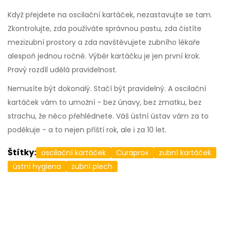
Když přejdete na oscilační kartáček, nezastavujte se tam.
Zkontrolujte, zda používáte správnou pastu, zda čistíte
mezizubní prostory a zda navštěvujete zubního lékaře
alespoň jednou ročně. Výběr kartáčku je jen první krok.
Pravý rozdíl udělá pravidelnost.
Nemusíte být dokonalý. Stačí být pravidelný. A oscilační
kartáček vám to umožní - bez únavy, bez zmatku, bez
strachu, že něco přehlédnete. Váš ústní ústav vám za to
poděkuje - a to nejen příští rok, ale i za 10 let.
Štítky:
oscilační kartáček
Curaprox
zubní kartáček
ústní hygiena
zubní plech