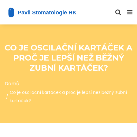
CO JE OSCILAČNÍ KARTÁČEK A
PROČ JE LEPŠÍ NEŽ BĚŽNÝ
ZUBNÍ KARTÁČEK?
Domů
Co je oscilační kartáček a proč je lepší než běžný zubní
kartáček?