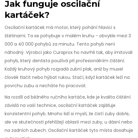
Jak funguje oscilační
kartáček?
Oscilační kartáček má motor, který pohání hlavici s
štětinami. Ta se pohybuje v malém kruhu - obvykle mezi 3
000 a 40 000 pohybů za minutu. Tento pohyb není
náhodný. Výrobci jako Curaprox ho navrhli tak, aby imitovali
pohyb, který dentista používá při profesionálním čištění.
Každý kruhový pohyb rozpadá zubní plak, aniž by musel
člověk tlačit nebo hýbat rukou. Stačí, když kartáček leží na
povrchu zubu a necháte ho pracovat.
Na rozdíl od běžného ručního kartáče, kde je kvalita čištění
závislá na vaší technice, oscilační kartáček zajišťuje
konzistentní pohyb. Mnoho lidí si myslí, že čistí zuby dobře,
ale ve skutečnosti přehlížejí oblasti mezi zuby, u dásní nebo
na zadních zubech. Oscilační kartáček tyto místa dosahuje