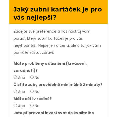
Jaký zubní kartáček je pro
vás nejlepší?
Zadejte své preference a náš nástroj vám
poradí, který zubní kartáček je pro vás
nejvhodnější. Nejde jen o cenu, ale o to, jak vám
pomůže zůstat zdraví.
Máte problémy s dásněmi (krvácení,
zarudnutí)?
Ano
Ne
Čistíte zuby pravidelně minimálně 2 minuty?
Ano
Ne
Máte děti v rodině?
Ano
Ne
Jste připraveni investovat do kvalitního