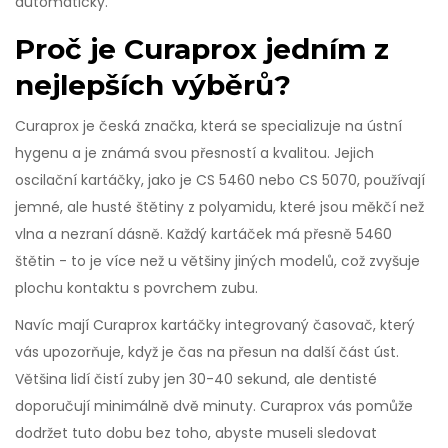
automaticky.
Proč je Curaprox jedním z
nejlepších výběrů?
Curaprox je česká značka, která se specializuje na ústní
hygenu a je známá svou přesností a kvalitou. Jejich
oscilační kartáčky, jako je CS 5460 nebo CS 5070, používají
jemné, ale husté štětiny z polyamidu, které jsou měkčí než
vlna a nezraní dásně. Každý kartáček má přesně 5460
štětin - to je více než u většiny jiných modelů, což zvyšuje
plochu kontaktu s povrchem zubu.
Navíc mají Curaprox kartáčky integrovaný časovač, který
vás upozorňuje, když je čas na přesun na další část úst.
Většina lidí čistí zuby jen 30-40 sekund, ale dentisté
doporučují minimálně dvě minuty. Curaprox vás pomůže
dodržet tuto dobu bez toho, abyste museli sledovat