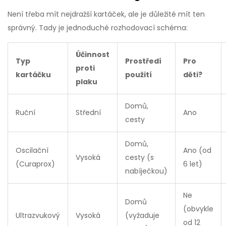
Není třeba mít nejdražší kartáček, ale je důležité mít ten
správný. Tady je jednoduché rozhodovací schéma:
Účinnost
Typ
Prostředí
Pro
proti
kartáčku
použití
děti?
plaku
Domů,
Ruční
Střední
Ano
cesty
Domů,
Oscilační
Ano (od
Vysoká
cesty (s
(Curaprox)
6 let)
nabíječkou)
Ne
Domů
(obvykle
Ultrazvukový
Vysoká
(vyžaduje
od 12