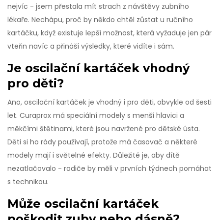
nejvíc - jsem přestala mít strach z návštěvy zubního
lékaře. Nechápu, proč by někdo chtěl zůstat u ručního
kartáčku, když existuje lepší možnost, která vyžaduje jen pár
vteřin navíc a přináší výsledky, které vidíte i sám.
Je oscilační kartáček vhodný
pro děti?
Ano, oscilační kartáček je vhodný i pro děti, obvykle od šesti
let. Curaprox má speciální modely s menší hlavici a
měkčími štětinami, které jsou navržené pro dětské ústa.
Děti si ho rády používají, protože má časovač a některé
modely mají i světelné efekty. Důležité je, aby dítě
nezatlačovalo - rodiče by měli v prvních týdnech pomáhat
s technikou.
Může oscilační kartáček
poškodit zuby nebo dásně?