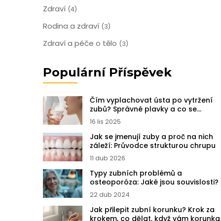
Zdraví
(4)
Rodina a zdraví
(3)
Zdraví a péče o tělo
(3)
Populární Příspěvek
Čím vyplachovat ústa po vytržení
zubů? Správné plavky a co se
vyhýbat
16 lis 2025
Jak se jmenují zuby a proč na nich
záleží: Průvodce strukturou chrupu
11 dub 2026
Typy zubních problémů a
osteoporóza: Jaké jsou souvislosti?
22 dub 2024
Jak přilepit zubní korunku? Krok za
krokem, co dělat, když vám korunka