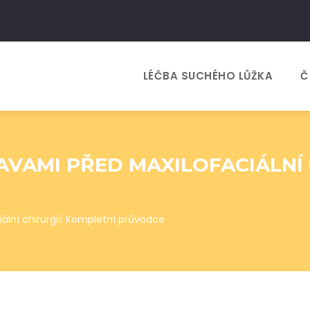
LÉČBA SUCHÉHO LŮŽKA
Č
AVAMI PŘED MAXILOFACIÁLNÍ 
ální chirurgií: Kompletní průvodce