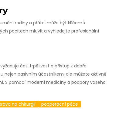
ry
zumění rodiny a přátel může být klíčem k
ých pocitech mluvit a vyhledejte profesionální
 vyžaduje čas, trpělivost a přístup k dobře
su nejen pasivním účastníkem, ale můžete aktivně
vení. S pomocí moderní medicíny a podpory vašeho
prava na chirurgii
pooperační péče