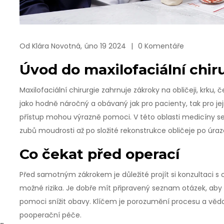
Od
Klára Novotná,
úno 19 2024
0 Komentáře
Úvod do maxilofaciální chir
Maxilofaciální chirurgie zahrnuje zákroky na obličeji, krku, 
jako hodně náročný a obávaný jak pro pacienty, tak pro jeji
přístup mohou výrazně pomoci. V této oblasti medicíny s
zubů moudrosti až po složité rekonstrukce obličeje po úraz
Co čekat před operací
Před samotným zákrokem je důležité projít si konzultaci 
možné rizika. Je dobře mít připravený seznam otázek, aby 
pomoci snížit obavy. Klíčem je porozumění procesu a vědomí
pooperační péče.