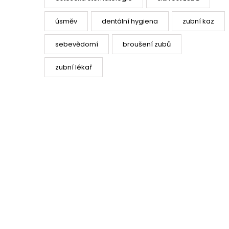
úsměv
dentální hygiena
zubní kaz
sebevědomí
broušení zubů
zubní lékař