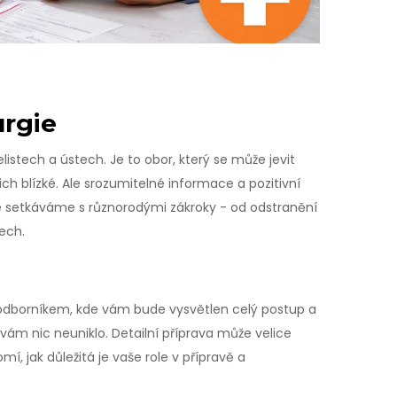
urgie
čelistech a ústech. Je to obor, který se může jevit
ch blízké. Ale srozumitelné informace a pozitivní
e setkáváme s různorodými zákroky - od odstranění
ech.
s odborníkem, kde vám bude vysvětlen celý postup a
vám nic neuniklo. Detailní příprava může velice
, jak důležitá je vaše role v přípravě a