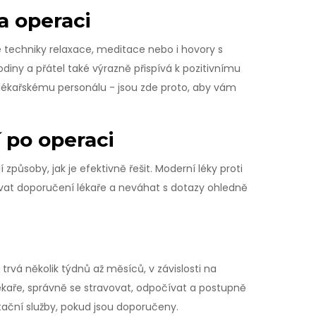
a operaci
e techniky relaxace, meditace nebo i hovory s
ny a přátel také výrazně přispívá k pozitivnímu
y lékařskému personálu - jsou zde proto, aby vám
í po operaci
způsoby, jak je efektivně řešit. Moderní léky proti
ržovat doporučení lékaře a neváhat s dotazy ohledně
 trvá několik týdnů až měsíců, v závislosti na
lékaře, správně se stravovat, odpočívat a postupně
tační služby, pokud jsou doporučeny.