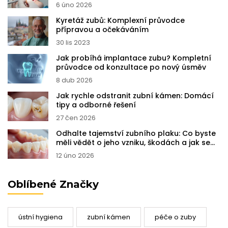
průvodce
6 úno 2026
Kyretáž zubů: Komplexní průvodce
přípravou a očekáváním
30 lis 2023
Jak probíhá implantace zubu? Kompletní
průvodce od konzultace po nový úsměv
8 dub 2026
Jak rychle odstranit zubní kámen: Domácí
tipy a odborné řešení
27 čen 2026
Odhalte tajemství zubního plaku: Co byste
měli vědět o jeho vzniku, škodách a jak se
ho zbavit
12 úno 2026
Oblíbené Značky
ústní hygiena
zubní kámen
péče o zuby