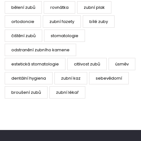
bělení zubů
rovnátka
zubní plak
ortodoncie
zubní fazety
bílé zuby
čištění zubů
stomatologie
odstranění zubního kamene
estetická stomatologie
citlivost zubů
úsměv
dentální hygiena
zubní kaz
sebevědomí
broušení zubů
zubní lékař