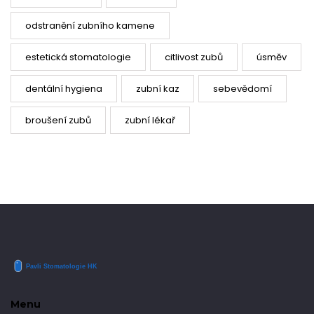
odstranění zubního kamene
estetická stomatologie
citlivost zubů
úsměv
dentální hygiena
zubní kaz
sebevědomí
broušení zubů
zubní lékař
Menu