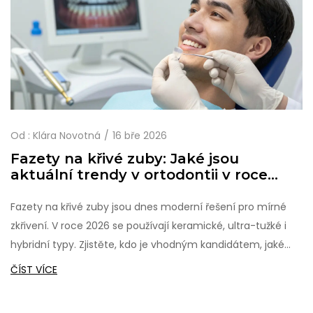
Od :
Klára Novotná
16 bře 2026
Fazety na křivé zuby: Jaké jsou
aktuální trendy v ortodontii v roce
2026
Fazety na křivé zuby jsou dnes moderní řešení pro mírné
zkřivení. V roce 2026 se používají keramické, ultra-tužké i
hybridní typy. Zjistěte, kdo je vhodným kandidátem, jaké
jsou ceny a jak se vyhnout běžným chybám.
ČÍST VÍCE