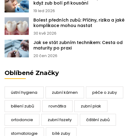
když zub bolí při kousání
19 led 2026
Bolest předních zubů: Příčiny, rizika a jaké
komplikace mohou nastat
30 kvě 2026
Jak se stát zubním technikem: Cesta od
maturity po praxi
20 čen 2026
Oblíbené Značky
ústní hygiena
zubní kámen
péče o zuby
bělení zubů
rovnátka
zubní plak
ortodoncie
zubní fazety
čištění zubů
stomatologie
bílé zuby