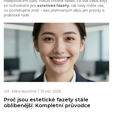
nalepovacími zuby. Pokud chcete vědět, co vás čeká, když
se rozhodnete pro
estetické fazety
, tak tady máte vše,
co potřebujete znát – bez přehnaných slibů, jen pravdy a
praktické radě.
Od :
Klára Novotná
13 čec 2026
Proč jsou estetické fazety stále
oblíbenější: Kompletní průvodce