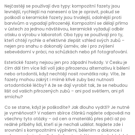
Nejčastěji se používají dva typy:
kompozitní fazety
jsou
levnější, rychlejší na nanesení a lze je opravit, pokud se
poškodí
a
keramické fazety
jsou trvalejší, odolnější proti
barvivům a vypadají přirozeněji
. Kompozitní se dělají přímo
v ústech za jednou návštěvou, keramické vyžadují odběr
otisku a výrobu v laboratoři. Oba typy se používají pro ty,
kteří chtějí rychle a efektivně zlepšit vzhled svých zubů –
nejen pro snahu o dokonalý úsměv, ale i pro zvýšení
sebevědomí v práci, na schůzkách nebo při fotografování.
Estetické fazety nejsou jen pro západní hvězdy. V Česku je
čím dál tím více lidí volí jako přirozenou alternativu k bělení
nebo ortodontii, když nechtějí nosit rovnátka roky. Víte, že
fazety mohou zakrýt i mírně křivé zuby bez nutnosti
ortodontické léčby? A že se dají vyrobit tak, že se nebudou
lišit od vašich přirozených zubů – ani pod světlem, ani při
smíchu?
Co se stane, když je poškodíte? Jak dlouho vydrží? Je nutné
je vyměňovat? V našem sbírce článků najdete odpovědi na
všechny tyto otázky – od cen a materiálů přes péči až po
reálné příběhy lidí, kteří si je nechali udělat. Najdete zde i
srovnání s kompozitními výplněmi, bělením a dokonce i