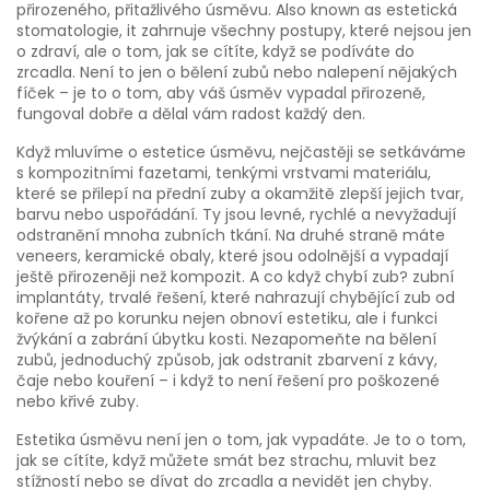
přirozeného, přitažlivého úsměvu
. Also known as
estetická
stomatologie
, it zahrnuje všechny postupy, které nejsou jen
o zdraví, ale o tom, jak se cítíte, když se podíváte do
zrcadla.
Není to jen o bělení zubů nebo nalepení nějakých
fíček – je to o tom, aby váš úsměv vypadal přirozeně,
fungoval dobře a dělal vám radost každý den.
Když mluvíme o estetice úsměvu, nejčastěji se setkáváme
s
kompozitními fazetami
,
tenkými vrstvami materiálu,
které se přilepí na přední zuby a okamžitě zlepší jejich tvar,
barvu nebo uspořádání
. Ty jsou levné, rychlé a nevyžadují
odstranění mnoha zubních tkání. Na druhé straně máte
veneers
,
keramické obaly, které jsou odolnější a vypadají
ještě přirozeněji než kompozit
. A co když chybí zub?
zubní
implantáty
,
trvalé řešení, které nahrazují chybějící zub od
kořene až po korunku
nejen obnoví estetiku, ale i funkci
žvýkání a zabrání úbytku kosti. Nezapomeňte na
bělení
zubů
,
jednoduchý způsob, jak odstranit zbarvení z kávy,
čaje nebo kouření
– i když to není řešení pro poškozené
nebo křivé zuby.
Estetika úsměvu není jen o tom, jak vypadáte. Je to o tom,
jak se cítíte, když můžete smát bez strachu, mluvit bez
stížností nebo se dívat do zrcadla a nevidět jen chyby.