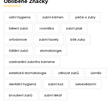
Oblíbené Značky
ústní hygiena
zubní kámen
péče o zuby
bělení zubů
rovnátka
zubní plak
ortodoncie
zubní fazety
bílé zuby
čištění zubů
stomatologie
odstranění zubního kamene
estetická stomatologie
citlivost zubů
úsměv
dentální hygiena
zubní kaz
sebevědomí
broušení zubů
zubní lékař