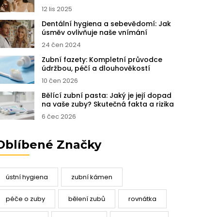
12 lis 2025
Dentální hygiena a sebevědomí: Jak
úsměv ovlivňuje naše vnímání
24 čen 2024
Zubní fazety: Kompletní průvodce
údržbou, péčí a dlouhověkostí
10 čen 2026
Bělící zubní pasta: Jaký je její dopad
na vaše zuby? Skutečná fakta a rizika
6 čec 2026
Oblíbené Značky
ústní hygiena
zubní kámen
péče o zuby
bělení zubů
rovnátka