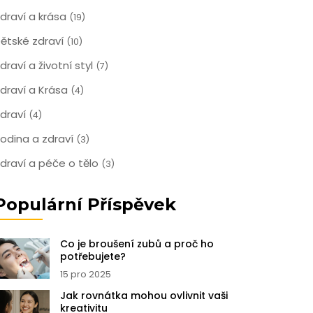
draví a krása
(19)
ětské zdraví
(10)
draví a životní styl
(7)
draví a Krása
(4)
draví
(4)
odina a zdraví
(3)
draví a péče o tělo
(3)
Populární Příspěvek
Co je broušení zubů a proč ho
potřebujete?
15 pro 2025
Jak rovnátka mohou ovlivnit vaši
kreativitu