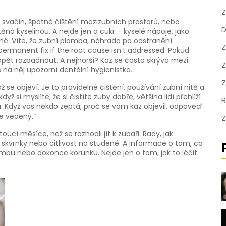
Z
svačin, špatné čištění mezizubních prostorů, nebo
D
těná kyselinou. A nejde jen o cukr – kyselé nápoje, jako
é. Víte, že
zubní plomba
,
náhrada po odstranění
Z
a permanent fix if the root cause isn’t addressed.
Pokud
pět rozpadnout. A nejhorší? Kaz se často skrývá mezi
Z
 na něj upozorní dentální hygienistka.
Z
 se objeví. Je to pravidelné čištění, používání zubní nitě a
ž si myslíte, že si čistíte zuby dobře, většina lidí přehlíží
R
á. Když vás někdo zeptá, proč se vám kaz objevil, odpověď
e vedený.“
Z
toucí měsíce, než se rozhodli jít k zubaři. Rady, jak
é skvrnky nebo citlivost na studené. A informace o tom, co
mbu nebo dokonce korunku. Nejde jen o tom, jak to léčit.