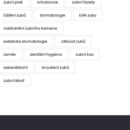
zubní plak
ortodoncie
zubní fazety
čištění zubů
stomatologie
bílé zuby
odstranění zubního kamene
estetická stomatologie
citlivost zubů
úsměv
dentální hygiena
zubní kaz
sebevědomí
broušení zubů
zubní lékař