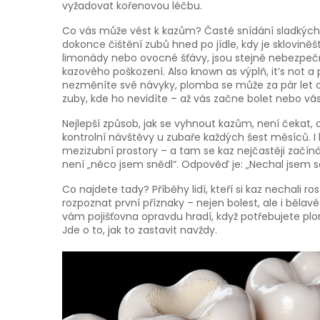
vyžadovat kořenovou léčbu.
Co vás může vést k kazům? Časté snídání sladkých 
dokonce čištění zubů hned po jídle, kdy je skloviněš
limonády nebo ovocné šťávy, jsou stejně nebezpečn
kazového poškození
. Also known as
výplň
, it’s not 
nezměníte své návyky, plomba se může za pár let o
zuby, kde ho nevidíte – až vás začne bolet nebo vás
Nejlepší způsob, jak se vyhnout kazům, není čekat, až
kontrolní návštěvy u zubaře každých šest měsíců. I kdy
mezizubní prostory – a tam se kaz nejčastěji začín
není „něco jsem snědl“. Odpověď je: „Nechal jsem s
Co najdete tady? Příběhy lidí, kteří si kaz nechali ros
rozpoznat první příznaky – nejen bolest, ale i bělav
vám pojišťovna opravdu hradí, když potřebujete plo
Jde o to, jak to zastavit navždy.