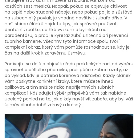
sledujete stav dásní, můžete si naplánovat kontrolu
každých šest měsíců. Naopak, pokud se objevuje citlivost
na teplé nebo studené nápoje, nebo pokud po jídle zůstává
na zubech bílý povlak, je vhodné navštívit zubaře dříve. V
naší sbírce článků najdete tipy, jak správně používat
dentální zrcátko, co říká výzkum o bylinkách na
paradentózu, a proč je kyretáž zubů užitečná při prevenci
zubního kamene. Všechny tyto informace spolu tvoří
komplexní obraz, který vám pomůže rozhodnout se, kdy je
čas na další krok k zdravému úsměvu.
Podívejte se dolů a objevíte řadu praktických rad: od výběru
správného bělícího přípravku, přes péči o zubní fazety, až
po výklad, kdy je potřeba kořenová nástavba. Každý článek
vám poskytne konkrétní kroky, které můžete ihned
aplikovat, a tím snížíte riziko nepříjemných zubních
komplikací. Následující výběr příspěvků vám tak nabídne
ucelený pohled na to, jak a kdy navštívit zubaře, aby byl váš
úsměv dlouhodobě zdravý a krásný.