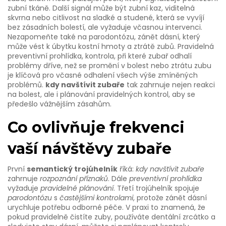
zubní tkáně
. Další signál může být
zubní kaz
,
viditelná
skvrna nebo citlivost na sladké a studené
, která se vyvíjí
bez zásadních bolestí, ale vyžaduje včasnou intervenci.
Nezapomeňte také na
parodontózu
,
zánět dásní, který
může vést k úbytku kostní hmoty a ztrátě zubů
. Pravidelná
preventivní prohlídka
,
kontrola, při které zubař odhalí
problémy dříve, než se promění v bolest nebo ztrátu zubu
je klíčová pro včasné odhalení všech výše zmíněných
problémů.
kdy navštívit zubaře
tak zahrnuje nejen reakci
na bolest, ale i plánování pravidelných kontrol, aby se
předešlo vážnějším zásahům.
Co ovlivňuje frekvenci
vaší návštěvy zubaře
První
semantický trojúhelník
říká:
kdy navštívit zubaře
zahrnuje
rozpoznání příznaků
. Dále
preventivní prohlídka
vyžaduje
pravidelné plánování
. Třetí trojúhelník spojuje
parodontózu
s
častějšími kontrolami
, protože zánět dásní
urychluje potřebu odborné péče. V praxi to znamená, že
pokud pravidelně čistíte zuby, používáte dentální zrcátko a