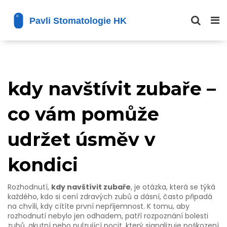
kdy navštívit zubaře –
co vám pomůže
udržet úsměv v
kondici
Rozhodnutí,
kdy navštívit zubaře
,
je otázka, která se týká
každého, kdo si cení zdravých zubů a dásní
, často připadá
na chvíli, kdy cítíte první nepříjemnost. K tomu, aby
rozhodnutí nebylo jen odhadem, patří rozpoznání
bolesti
zubů
,
akutní nebo pulzující pocit, který signalizuje poškození