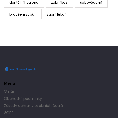
dentální hygiena
zubní kaz
sebevědomí
broušení zubů
zubní lékař
Menu
O nás
Obchodní podmínky
Zásady ochrany osobních údajů
GDPR