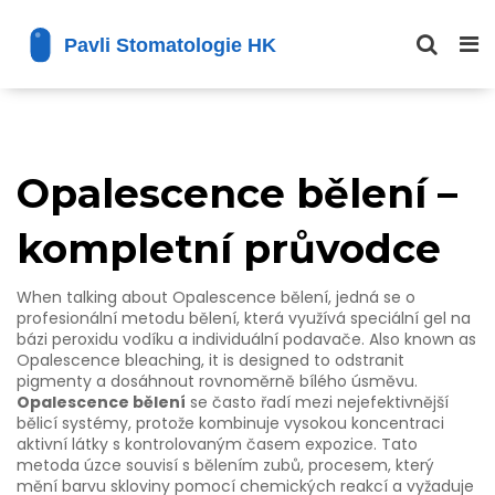
Opalescence bělení –
kompletní průvodce
When talking about
Opalescence bělení
,
jedná se o
profesionální metodu bělení, která využívá speciální gel na
bázi peroxidu vodíku a individuální podavače
. Also known as
Opalescence bleaching
, it is designed to odstranit
pigmenty a dosáhnout rovnoměrně bílého úsměvu.
Opalescence bělení
se často řadí mezi nejefektivnější
bělicí systémy, protože kombinuje vysokou koncentraci
aktivní látky s kontrolovaným časem expozice. Tato
metoda úzce souvisí s
bělením zubů
,
procesem, který
mění barvu skloviny pomocí chemických reakcí
a vyžaduje