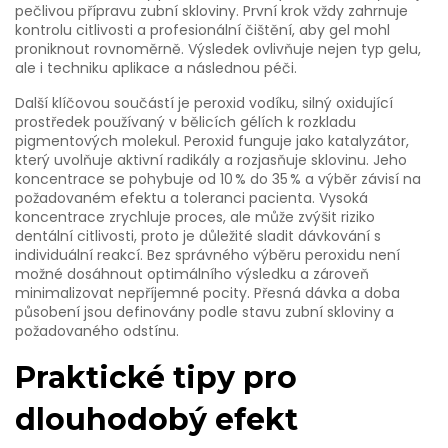
pečlivou přípravu zubní skloviny. První krok vždy zahrnuje
kontrolu citlivosti a profesionální čištění, aby gel mohl
proniknout rovnoměrně. Výsledek ovlivňuje nejen typ gelu,
ale i techniku aplikace a následnou péči.
Další klíčovou součástí je
peroxid vodíku
,
silný oxidující
prostředek používaný v bělicích gélích k rozkladu
pigmentových molekul
. Peroxid funguje jako katalyzátor,
který uvolňuje aktivní radikály a rozjasňuje sklovinu. Jeho
koncentrace se pohybuje od 10 % do 35 % a výběr závisí na
požadovaném efektu a toleranci pacienta. Vysoká
koncentrace zrychluje proces, ale může zvýšit riziko
dentální citlivosti, proto je důležité sladit dávkování s
individuální reakcí. Bez správného výběru peroxidu není
možné dosáhnout optimálního výsledku a zároveň
minimalizovat nepříjemné pocity. Přesná dávka a doba
působení jsou definovány podle stavu zubní skloviny a
požadovaného odstínu.
Praktické tipy pro
dlouhodobý efekt