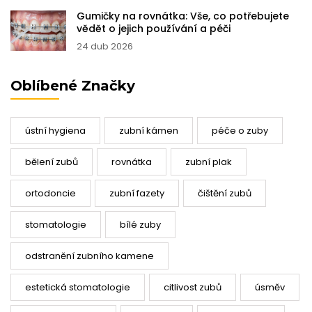
Gumičky na rovnátka: Vše, co potřebujete
vědět o jejich používání a péči
24 dub 2026
Oblíbené Značky
ústní hygiena
zubní kámen
péče o zuby
bělení zubů
rovnátka
zubní plak
ortodoncie
zubní fazety
čištění zubů
stomatologie
bílé zuby
odstranění zubního kamene
estetická stomatologie
citlivost zubů
úsměv