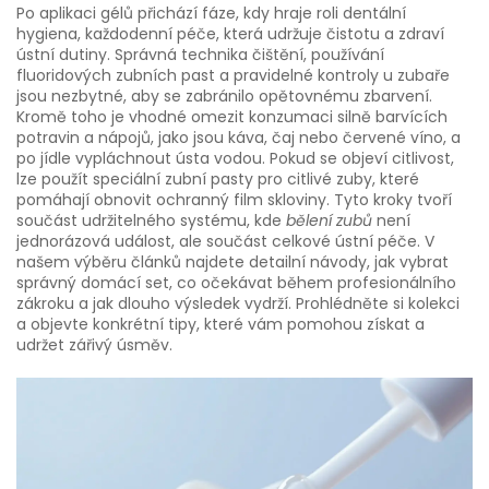
Po aplikaci gélů přichází fáze, kdy hraje roli
dentální
hygiena
,
každodenní péče, která udržuje čistotu a zdraví
ústní dutiny
. Správná technika čištění, používání
fluoridových zubních past a pravidelné kontroly u zubaře
jsou nezbytné, aby se zabránilo opětovnému zbarvení.
Kromě toho je vhodné omezit konzumaci silně barvících
potravin a nápojů, jako jsou káva, čaj nebo červené víno, a
po jídle vypláchnout ústa vodou. Pokud se objeví citlivost,
lze použít speciální zubní pasty pro citlivé zuby, které
pomáhají obnovit ochranný film skloviny. Tyto kroky tvoří
součást udržitelného systému, kde
bělení zubů
není
jednorázová událost, ale součást celkové ústní péče. V
našem výběru článků najdete detailní návody, jak vybrat
správný domácí set, co očekávat během profesionálního
zákroku a jak dlouho výsledek vydrží. Prohlédněte si kolekci
a objevte konkrétní tipy, které vám pomohou získat a
udržet zářivý úsměv.