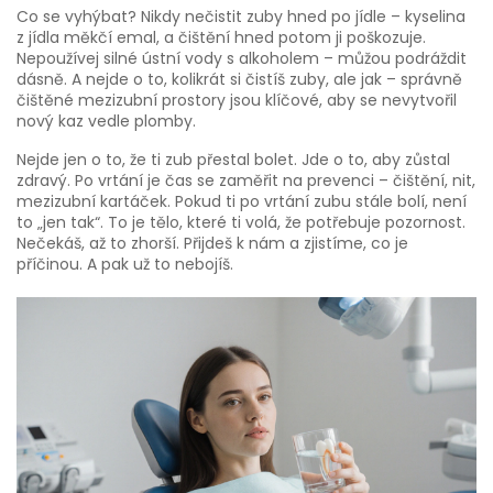
Co se vyhýbat? Nikdy nečistit zuby hned po jídle – kyselina
z jídla měkčí emal, a čištění hned potom ji poškozuje.
Nepoužívej silné ústní vody s alkoholem – můžou podráždit
dásně. A nejde o to, kolikrát si čistíš zuby, ale jak – správně
čištěné mezizubní prostory jsou klíčové, aby se nevytvořil
nový kaz vedle plomby.
Nejde jen o to, že ti zub přestal bolet. Jde o to, aby zůstal
zdravý. Po vrtání je čas se zaměřit na prevenci – čištění, nit,
mezizubní kartáček. Pokud ti po vrtání zubu stále bolí, není
to „jen tak“. To je tělo, které ti volá, že potřebuje pozornost.
Nečekáš, až to zhorší. Přijdeš k nám a zjistíme, co je
příčinou. A pak už to nebojíš.