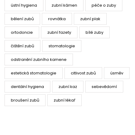
ústní hygiena
zubní kámen
péče o zuby
bělení zubů
rovnátka
zubní plak
ortodoncie
zubní fazety
bílé zuby
čištění zubů
stomatologie
odstranění zubního kamene
estetická stomatologie
citlivost zubů
úsměv
dentální hygiena
zubní kaz
sebevědomí
broušení zubů
zubní lékař