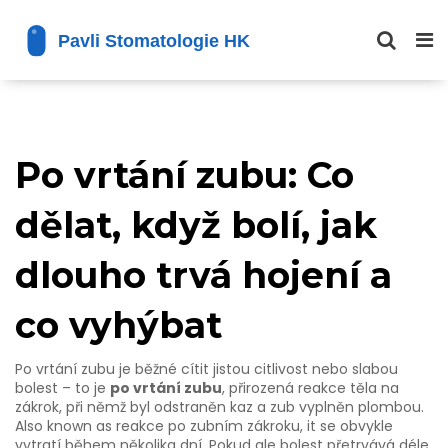
Po vrtání zubu: Co
dělat, když bolí, jak
dlouho trvá hojení a
co vyhýbat
Po vrtání zubu je běžné cítit jistou citlivost nebo slabou
bolest – to je
po vrtání zubu
,
přirozená reakce těla na
zákrok, při němž byl odstraněn kaz a zub vyplněn plombou
.
Also known as
reakce po zubním zákroku
, it se obvykle
vytratí během několika dní.
Pokud ale bolest přetrvává déle