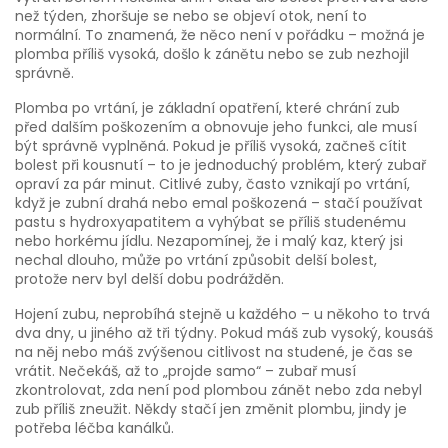
než týden, zhoršuje se nebo se objeví otok, není to
normální. To znamená, že něco není v pořádku – možná je
plomba příliš vysoká, došlo k zánětu nebo se zub nezhojil
správně.
Plomba po vrtání
,
je základní opatření, které chrání zub
před dalším poškozením a obnovuje jeho funkci
, ale musí
být správně vyplněná. Pokud je příliš vysoká, začneš cítit
bolest při kousnutí – to je jednoduchý problém, který zubař
opraví za pár minut.
Citlivé zuby
,
často vznikají po vrtání,
když je zubní drahá nebo emal poškozená
– stačí používat
pastu s hydroxyapatitem a vyhýbat se příliš studenému
nebo horkému jídlu. Nezapomínej, že i malý kaz, který jsi
nechal dlouho, může po vrtání způsobit delší bolest,
protože nerv byl delší dobu podrážděn.
Hojení zubu
,
neprobíhá stejně u každého – u někoho to trvá
dva dny, u jiného až tři týdny
. Pokud máš zub vysoký, kousáš
na něj nebo máš zvýšenou citlivost na studené, je čas se
vrátit. Nečekáš, až to „projde samo“ – zubař musí
zkontrolovat, zda není pod plombou zánět nebo zda nebyl
zub příliš zneužit. Někdy stačí jen změnit plombu, jindy je
potřeba léčba kanálků.