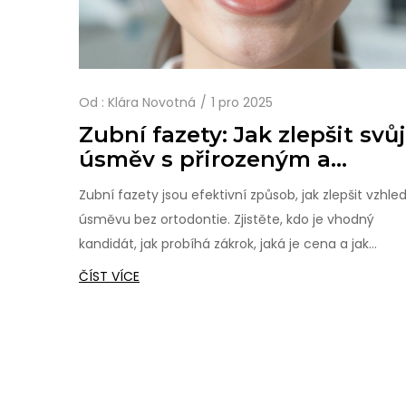
Od :
Klára Novotná
1 pro 2025
Zubní fazety: Jak zlepšit svůj
úsměv s přirozeným a
dlouhodobým efektem
Zubní fazety jsou efektivní způsob, jak zlepšit vzhle
úsměvu bez ortodontie. Zjistěte, kdo je vhodný
kandidát, jak probíhá zákrok, jaká je cena a jak
dlouho vydrží.
ČÍST VÍCE