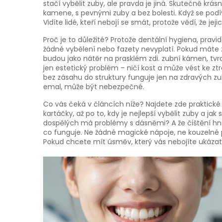
stačí vybělit zuby, ale pravda je jiná. Skutečně kr
kamene, s pevnými zuby a bez bolesti. Když se podívá
Vidíte lidé, kteří nebojí se smát, protože vědí, že jej
Proč je to důležité? Protože
dentální hygiena
,
pravid
žádné vybělení nebo fazety nevyplatí. Pokud máte
budou jako nátěr na prasklém zdi.
zubní kámen
,
tvr
jen estetický problém – ničí kost a může vést ke zt
bez zásahu do struktury
funguje jen na zdravých zu
emal, může být nebezpečné.
Co vás čeká v článcích níže? Najdete zde praktické 
kartáčky, až po to, kdy je nejlepší vybělit zuby a ja
dospělých má problémy s dásněmi? A že čištění hne
co funguje. Ne žádné magické nápoje, ne kouzelné pa
Pokud chcete mít úsměv, který vás nebojíte ukázat