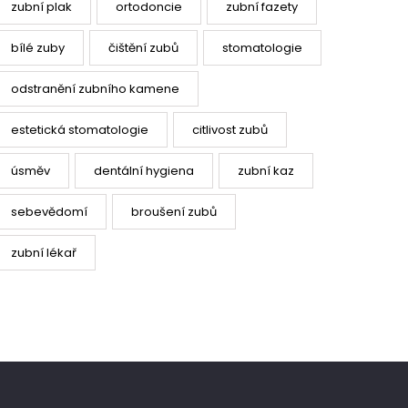
zubní plak
ortodoncie
zubní fazety
bílé zuby
čištění zubů
stomatologie
odstranění zubního kamene
estetická stomatologie
citlivost zubů
úsměv
dentální hygiena
zubní kaz
sebevědomí
broušení zubů
zubní lékař