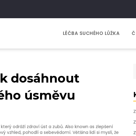
LÉČBA SUCHÉHO LŮŽKA
Č
ak dosáhnout
ného úsměvu
Z
Z
, který odráží zdraví úst a zubů
. Also known as
zlepšení
kový vzhled, pohodlí a sebevědomí
.
Většina lidí si myslí, že
Z