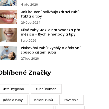
4 bře 2026
Jak kouření ovlivňuje zdraví zubů:
Fakta a tipy
29 čec 2024
Křivé zuby: Jak je narovnat za pár
měsíců - Rychlé metody a tipy
1 srp 2026
Pískování zubů: Rychlý a efektivní
způsob čištění zubů
27 led 2026
Oblíbené Značky
ústní hygiena
zubní kámen
péče o zuby
bělení zubů
rovnátka