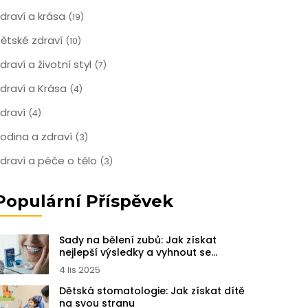
draví a krása
(19)
ětské zdraví
(10)
draví a životní styl
(7)
draví a Krása
(4)
draví
(4)
odina a zdraví
(3)
draví a péče o tělo
(3)
Populární Příspěvek
Sady na bělení zubů: Jak získat
nejlepší výsledky a vyhnout se
chybám
4 lis 2025
Dětská stomatologie: Jak získat dítě
na svou stranu