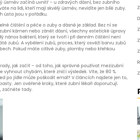
ásný úsměv začíná uvnitř – u zdravých dásní, bez zubního
Z
te na lidi, kteří mají skvělý úsměv, nevidíte jen bílé zuby.
ich ústa jsou v pořádku.
D
elné čištění a péče o zuby a dásně
je základ. Bez ní se
Z
 zubní kámen nebo zánět dásní, všechny estetické úpravy
dý nános bakterií, který se tvoří i při denním čištění
není
Z
rátě zubů. A
vybělení zubů
,
proces, který osvěží barvu zubů
bech. Pokud máte citlivé zuby, plomby nebo křehkou
Z
R
rady, jak začít – od toho, jak správně používat mezizubní
k se vyhnout chybám, které zničí výsledek. Víte, že 80 %
Z
d po jídle může poškodit emal? V článcích najdete jen to,
sty. Jen ověřené kroky, které zubní lékaři doporučují.
, začněte tady.