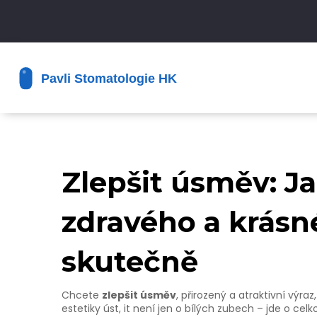
Zlepšit úsměv: J
zdravého a krás
skutečně
Chcete
zlepšit úsměv
,
přirozený a atraktivní výraz
estetiky úst
, it
není jen o bílých zubech – jde o cel