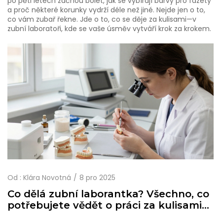
po pěti letech začnou bolet, jak se vybírají barvy pro fazety
a proč některé korunky vydrží déle než jiné. Nejde jen o to,
co vám zubař řekne. Jde o to, co se děje za kulisami—v
zubní laboratoři, kde se vaše úsměv vytváří krok za krokem.
Od :
Klára Novotná
8 pro 2025
Co dělá zubní laborantka? Všechno, co
potřebujete vědět o práci za kulisami
zubního léčení