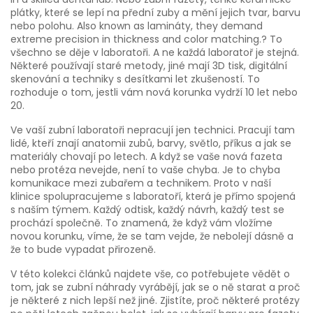
plátky, které se lepí na přední zuby a mění jejich tvar, barvu
nebo polohu
. Also known as
lamináty
, they demand
extreme precision in thickness and color matching.
? To
všechno se děje v laboratoři. A ne každá laboratoř je stejná.
Některé používají staré metody, jiné mají 3D tisk, digitální
skenování a techniky s desítkami let zkušeností. To
rozhoduje o tom, jestli vám nová korunka vydrží 10 let nebo
20.
Ve vaší zubní laboratoři nepracují jen technici. Pracují tam
lidé, kteří znají anatomii zubů, barvy, světlo, příkus a jak se
materiály chovají po letech. A když se vaše nová fazeta
nebo protéza nevejde, není to vaše chyba. Je to chyba
komunikace mezi zubařem a technikem. Proto v naší
klinice spolupracujeme s laboratoří, která je přímo spojená
s naším týmem. Každý odtisk, každý návrh, každý test se
prochází společně. To znamená, že když vám vložíme
novou korunku, víme, že se tam vejde, že nebolejí dásně a
že to bude vypadat přirozeně.
V této kolekci článků najdete vše, co potřebujete vědět o
tom, jak se zubní náhrady vyrábějí, jak se o ně starat a proč
je některé z nich lepší než jiné. Zjistíte, proč některé protézy