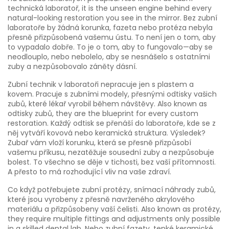
technická laboratoř
, it is the unseen engine behind every
natural-looking restoration you see in the mirror.
Bez zubní
laboratoře by žádná korunka, fazeta nebo protéza nebyla
přesně přizpůsobená vašemu ústu. To není jen o tom, aby
to vypadalo dobře. To je o tom, aby to fungovalo—aby se
neodlouplo, nebo nebolelo, aby se nesnášelo s ostatními
zuby a nezpůsobovalo záněty dásní.
Zubní technik v laboratoři nepracuje jen s plastem a
kovem. Pracuje s
zubními modely
,
přesnými odtisky vašich
zubů, které lékař vyrobil během návštěvy
. Also known as
odtisky zubů
, they are the blueprint for every custom
restoration.
Každý odtisk se přenáší do laboratoře, kde se z
něj vytváří kovová nebo keramická struktura. Výsledek?
Zubař vám vloží korunku, která se přesně přizpůsobí
vašemu příkusu, nezatěžuje sousední zuby a nezpůsobuje
bolest. To všechno se děje v tichosti, bez vaší přítomnosti.
A přesto to má rozhodující vliv na vaše zdraví.
Co když potřebujete
zubní protézy
,
snímací náhrady zubů,
které jsou vyrobeny z přesně navrženého akrylového
materiálu a přizpůsobeny vaší čelisti
. Also known as
protézy
,
they require multiple fittings and adjustments only possible
in a skilled dental lab.
Nebo
zubní fazety
,
tenké keramické