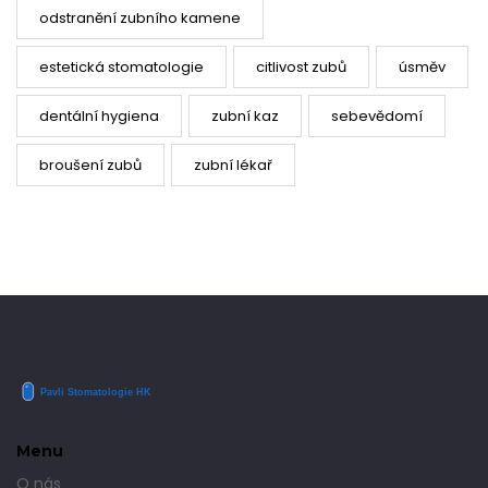
odstranění zubního kamene
estetická stomatologie
citlivost zubů
úsměv
dentální hygiena
zubní kaz
sebevědomí
broušení zubů
zubní lékař
Menu
O nás