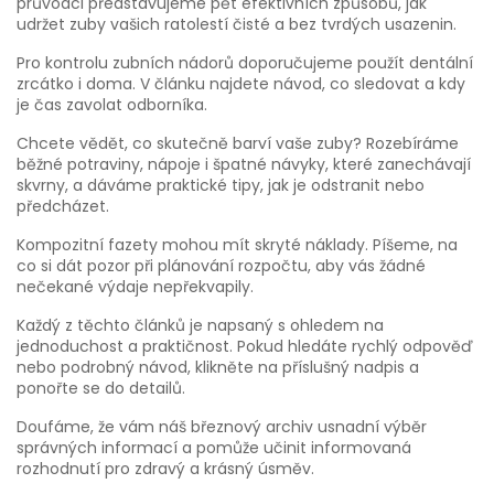
průvodci představujeme pět efektivních způsobů, jak
udržet zuby vašich ratolestí čisté a bez tvrdých usazenin.
Pro kontrolu zubních nádorů doporučujeme použít dentální
zrcátko i doma. V článku najdete návod, co sledovat a kdy
je čas zavolat odborníka.
Chcete vědět, co skutečně barví vaše zuby? Rozebíráme
běžné potraviny, nápoje i špatné návyky, které zanechávají
skvrny, a dáváme praktické tipy, jak je odstranit nebo
předcházet.
Kompozitní fazety mohou mít skryté náklady. Píšeme, na
co si dát pozor při plánování rozpočtu, aby vás žádné
nečekané výdaje nepřekvapily.
Každý z těchto článků je napsaný s ohledem na
jednoduchost a praktičnost. Pokud hledáte rychlý odpověď
nebo podrobný návod, klikněte na příslušný nadpis a
ponořte se do detailů.
Doufáme, že vám náš březnový archiv usnadní výběr
správných informací a pomůže učinit informovaná
rozhodnutí pro zdravý a krásný úsměv.