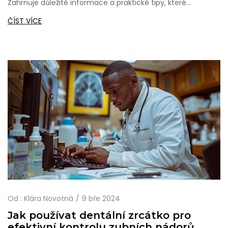
Zahrnuje důležité informace a praktické tipy, které
pomohou rodičům zajistit, aby jejich děti měly silné a
ČÍST VÍCE
zdravé zuby bez nánosů zubního kamene. Od vysvětlení,
proč je dětská ústní hygiena klíčová, po návody, jak správně
vybírat zubní pastu, a připomínky o významu pravidelných
návštěv u zubaře, článek pokrývá vše potřebné pro zajištění
optimální péče o ústní dutinu.
Od :
Klára Novotná
9 bře 2024
Jak používat dentální zrcátko pro
efektivní kontrolu zubních nádorů