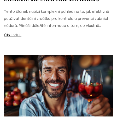
Tento článek nabízí komplexní pohled na to, jak efektivně
používat dentální zrcátko pro kontrolu a prevenci zubních
nádorů. Přináší důležité informace o tom, co vlastně
dentální zrcátko je, jak ho správně používat, důvody pro
ČÍST VÍCE
jeho domácí použití a jak identifikovat potenciální známky
zubních nádorů. Zahrnuje také důležité rady a tipy od
odborníků a vysvětluje, proč je pravidelná kontrola úst
zásadní pro ústní zdraví.