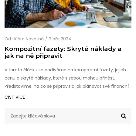
Od :
Klára Novotná
2 bře 2024
Kompozitní fazety: Skryté náklady a
jak na ně připravit
V tomto článku se podíváme na kompozitní fazety, jejich
cenu a skryté náklady, které s sebou mohou přinést.
Představíme, na co se připravit a jak plánovat své finanční
prostředky, abyste nebyli překvapeni. Zahrnuty jsou též tipy
ČÍST VÍCE
a doporučení od odborníků, jak se vyhnout nečekaným
výdajům a udržet vaše úsměv v nejlepším stavu.