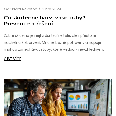
Od :
Klára Novotná
4 bře 2024
Co skutečně barví vaše zuby?
Prevence a řešení
Zubní sklovina je nejtvrdší tkáň v těle, ale i přesto je
náchylná k zbarvení. Mnohé běžné potraviny a nápoje
mohou zanechávat stopy, které vedou k nevzhledným
skvrnám. Tento článek prozkoumává, které konkrétní
ČÍST VÍCE
faktory přispívají ke zbarvení zubů, a nabízí efektivní tipy a
triky, jak tyto skvrny předcházet nebo je dokonce odstranit.
Kdo by si nepřál krásný úsměv plný bílých zubů? Pojďme se
podívat na to, co naše zuby skutečně zabarvuje a jak tomu
můžeme čelit.