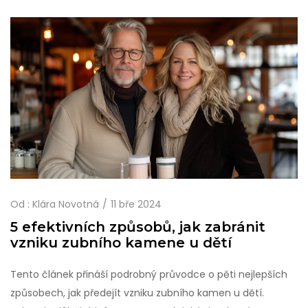
metod, a přečtete si rady od odborníků, jak si vybrat tu
pravou variantu právě pro vás.
Od :
Klára Novotná
11 bře 2024
5 efektivních způsobů, jak zabránit
vzniku zubního kamene u dětí
Tento článek přináší podrobný průvodce o pěti nejlepších
způsobech, jak předejít vzniku zubního kamen u dětí.