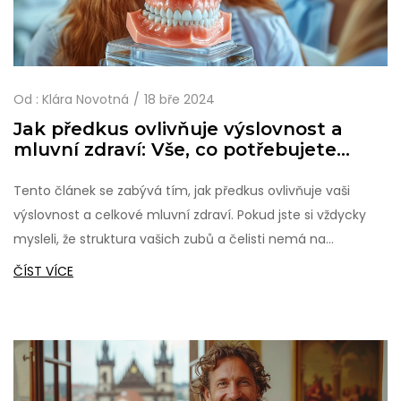
Od :
Klára Novotná
18 bře 2024
Jak předkus ovlivňuje výslovnost a
mluvní zdraví: Vše, co potřebujete
vědět
Tento článek se zabývá tím, jak předkus ovlivňuje vaši
výslovnost a celkové mluvní zdraví. Pokud jste si vždycky
mysleli, že struktura vašich zubů a čelisti nemá na
výslovnost vliv, připravte se, že se dozvíte něco nového.
ČÍST VÍCE
Odhalíme zajímavé souvislosti mezi předkusem a
schopností správně artikulovat, poskytneme tipy na
zlepšení a poradíme, jak pečovat o vaše mluvní zdraví.