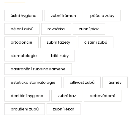
ústní hygiena
zubní kámen
péče o zuby
bělení zubů
rovnátka
zubní plak
ortodoncie
zubní fazety
čištění zubů
stomatologie
bílé zuby
odstranění zubního kamene
estetická stomatologie
citlivost zubů
úsměv
dentální hygiena
zubní kaz
sebevědomí
broušení zubů
zubní lékař