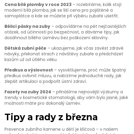
Cena bílé plomby v roce 2023
– rozebíráme, kolik stojí
moderní bílá plomba, jak se liší cena pro pojištěné a
samoplátce a kde se můžete při výběru zubaře ušetřit.
Bělicí pásky na zuby
– odpovídáme na pět nejčastějších
otázek, od účinnosti po bezpečnost, a dáváme tipy, jak
dosáhnout bílého úsměvu bez poškození skloviny.
Dětská zubní péče
– ukazujeme, jak včas zavést zdravé
návyky, překonat strach z návštěvy zubaře a předcházet
kazům už od útlého věku.
Předkus a výslovnost
– vysvětlujeme, proč může špatný
předkus ovlivnit mluvu, a nabízíme jednoduché rady, jak
zlepšit artikulaci a podpořit ústní zdraví.
Fazety na zuby 2024
– přinášíme nejnovější výzkumy a
trendy v kosmetické stomatologii, aby vám bylo jasné, jaké
možnosti máte pro dokonalý úsměv.
Tipy a rady z března
Prevence zubního kamene u dětí je klíčová – v našem