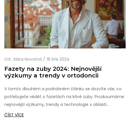
Od :
Klára Novotná
16 bře 2024
Fazety na zuby 2024: Nejnovější
výzkumy a trendy v ortodoncii
V tomto dlouhém a podrobném článku se dozvíte vše, co
potřebujete vědět o fazetách na křivé zuby. Prozkoumáme
nejnovější výzkumy, trendy a technologie v oblasti
kosmetické stomatologie, které vám mohou pomoci
ČÍST VÍCE
dosáhnout dokonalého úsměvu. Zjistíte, jaké možnosti
léčby jsou k dispozici, jaké jsou výhody a úskalí jednotlivých