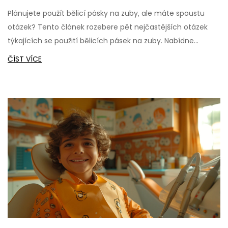
otázek
Plánujete použít bělicí pásky na zuby, ale máte spoustu
otázek? Tento článek rozebere pět nejčastějších otázek
týkajících se použití bělicích pásek na zuby. Nabídne
podrobné odpovědi a tipy, jak dosáhnout nejlepších
ČÍST VÍCE
výsledků a zároveň udržet vaše zuby zdravé. Od účinnosti
až po bezpečnost, zde najdete vše, co potřebujete vědět o
této populární metodě bělení zubů.