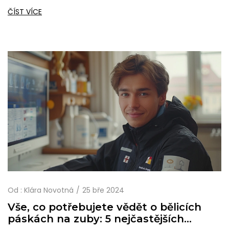
samoplátce, a poskytuje tipy, jak ušetřit na této nezbytné
ČÍST VÍCE
části zubní péče. Zahrnuje také porovnání bílých plomb s
klasickými amalgámovými plombami a radí, jak si vybrat
toho správného zubního lékaře pro vaši plombu.
Od :
Klára Novotná
25 bře 2024
Vše, co potřebujete vědět o bělicích
páskách na zuby: 5 nejčastějších