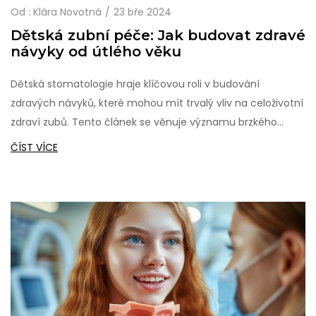
Od :
Klára Novotná
23 bře 2024
Dětská zubní péče: Jak budovat zdravé
návyky od útlého věku
Dětská stomatologie hraje klíčovou roli v budování
zdravých návyků, které mohou mít trvalý vliv na celoživotní
zdraví zubů. Tento článek se věnuje významu brzkého
zavedení dětí do světa zubní péče, představuje strategie
ČÍST VÍCE
pro překonání strachu z návštěvy zubaře a zdůrazňuje
důležitost prevence zubního kazu. Naučte se, jak můžete
jako rodič podpořit zdravý vývoj zubů vašeho dítěte a
přispět k jeho lepšímu zdraví.