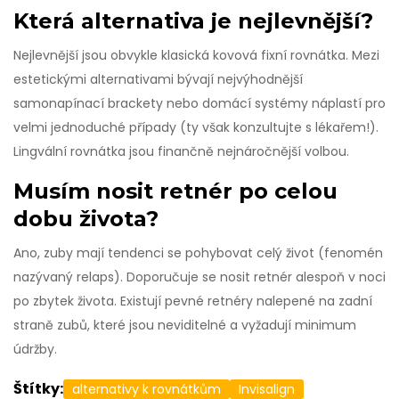
Která alternativa je nejlevnější?
Nejlevnější jsou obvykle klasická kovová fixní rovnátka. Mezi
estetickými alternativami bývají nejvýhodnější
samonapínací brackety nebo domácí systémy náplastí pro
velmi jednoduché případy (ty však konzultujte s lékařem!).
Lingvální rovnátka jsou finančně nejnáročnější volbou.
Musím nosit retnér po celou
dobu života?
Ano, zuby mají tendenci se pohybovat celý život (fenomén
nazývaný relaps). Doporučuje se nosit retnér alespoň v noci
po zbytek života. Existují pevné retnéry nalepené na zadní
straně zubů, které jsou neviditelné a vyžadují minimum
údržby.
Štítky:
alternativy k rovnátkům
Invisalign