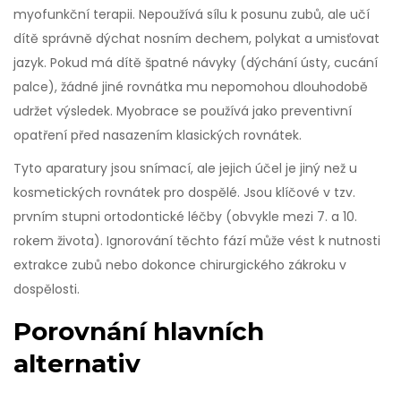
myofunkční terapii. Nepoužívá sílu k posunu zubů, ale učí
dítě správně dýchat nosním dechem, polykat a umisťovat
jazyk. Pokud má dítě špatné návyky (dýchání ústy, cucání
palce), žádné jiné rovnátka mu nepomohou dlouhodobě
udržet výsledek. Myobrace se používá jako preventivní
opatření před nasazením klasických rovnátek.
Tyto aparatury jsou snímací, ale jejich účel je jiný než u
kosmetických rovnátek pro dospělé. Jsou klíčové v tzv.
prvním stupni ortodontické léčby (obvykle mezi 7. a 10.
rokem života). Ignorování těchto fází může vést k nutnosti
extrakce zubů nebo dokonce chirurgického zákroku v
dospělosti.
Porovnání hlavních
alternativ