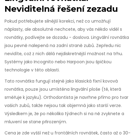
Neviditelná řešení zezadu
Pokud potřebujete silnější korekci, než co umožňují
náplasty, ale absolutně nechcete, aby vás někdo viděl s
rovnátky, podívejte se dozadu - doslova.
Lingvální rovnátka
jsou
pevně nalepená na zadní straně zubů
. Zepředu nic
nevidíte, což z nich dělá nejdiskretnější možnost na trhu.
Systémy jako Incognito nebo Harpoon jsou špičkou
technologie v této oblasti.
Tato rovnátka fungují stejně jako klasická fixní kovová
rovnátka, pouze jsou umístěna lingvální ploše (té, která
směřuje k jazyku). Orthodontista je navrhne přímo pro tvar
vašich zubů, takže nejsou tak objemná jako starší verze.
Výsledkem je, že po několika týdnech si na ně zvyknete a
mluvení se stane přirozeným.
Cena je zde vyšší než u frontálních rovnátek, často až o 30-