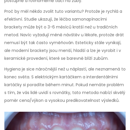
postupně a rovnoměrně tlačí na zuby.
Proč by měl někdo zvolit tuto variantu? Protože je rychlá a
efektivní. Studie ukazují, že léčba samonapínacími
brackety může být o 3-6 měsíců kratší než u tradičních
metod. Navíc vyžadují méně návštěv u lékaře, protože drát
nemusí být tak často vyměňován. Esteticky stále vynikají,
ale moderní brackety jsou menší, hladší a lze je vyrobit i v
keramické provedení, které se barevně blíží zubům.
Hygiena je sice náročnější než u náplastí, ale neznamená to
konec světa. S elektrickým kartáčkem a interdentálními
kartáčky si poradíte během minut. Pokud nemáte problém
s tím, že vás lidé uvidí s rovnátky, tato metoda nabízí skvělý
poměr cena/výkon a vysokou predikovatelnost výsledků.