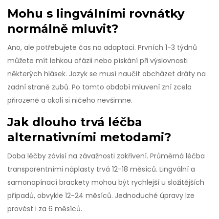
Mohu s lingválními rovnátky
normálně mluvit?
Ano, ale potřebujete čas na adaptaci. Prvních 1-3 týdnů
můžete mít lehkou afázii nebo pískání při výslovnosti
některých hlásek. Jazyk se musí naučit obcházet dráty na
zadní straně zubů. Po tomto období mluvení zní zcela
přirozeně a okolí si ničeho nevšimne.
Jak dlouho trvá léčba
alternativními metodami?
Doba léčby závisí na závažnosti zakřivení. Průměrná léčba
transparentními náplasty trvá 12-18 měsíců. Lingvální a
samonapínací brackety mohou být rychlejší u složitějších
případů, obvykle 12-24 měsíců. Jednoduché úpravy lze
provést i za 6 měsíců.