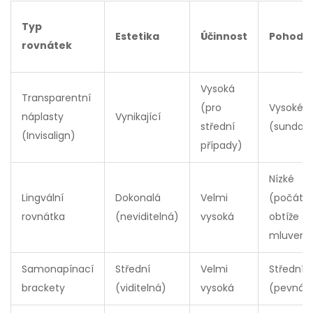
Typ
Estetika
Účinnost
Pohodlí
rovnátek
Vysoká
Transparentní
(pro
Vysoké
náplasty
Vynikající
střední
(sundava
(Invisalign)
případy)
Nízké
Lingvální
Dokonalá
Velmi
(počáte
rovnátka
(neviditelná)
vysoká
obtíže s
mluvení
Samonapínací
Střední
Velmi
Střední
brackety
(viditelná)
vysoká
(pevná)