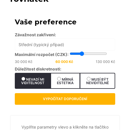
Vaše preference
Závažnost zakřivení:
Maximální rozpočet (CZK):
30 000 Kč
60 000 Kč
130 000 Kč
Důležitost diskretnosti:
NEVADÍ MI
MÍRNÁ
MUSÍ BÝT
VIDITELNOST
ESTETIKA
NEVIDITELNÉ
VYPOČÍTAT DOPORUČENÍ
Vyplňte parametry vlevo a klikněte na tlačítko