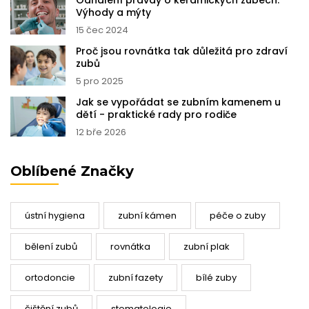
Odhalení pravdy o keramických zubech:
Výhody a mýty
15 čec 2024
Proč jsou rovnátka tak důležitá pro zdraví
zubů
5 pro 2025
Jak se vypořádat se zubním kamenem u
dětí - praktické rady pro rodiče
12 bře 2026
Oblíbené Značky
ústní hygiena
zubní kámen
péče o zuby
bělení zubů
rovnátka
zubní plak
ortodoncie
zubní fazety
bílé zuby
čištění zubů
stomatologie