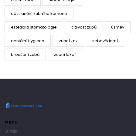
odstranění zubního kamene
estetická stomatologie
citlivost zubů
úsměv
dentální hygiena
zubní kaz
sebevědomí
broušení zubů
zubní lékař
Menu
O nás