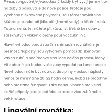
Princip fungování je jednoduchý
: každý kryt vyvíjí jemný tlak
na zuby a posouvá je do nové pozice. Protože jsou
vyrobeny z lékařského polymeru, jsou téměř neviditelné.
Můžete je sundat při jídle, pití (kromě vody) a čištění zubů.
To znamená, že můžete pít kávu, jíst třešně bez obav z
zaseknutých vláken a běžně používat zubní nit.
Hlavní výhodou oproti starším snímacím rovnátkům je
přesnost. Náplasty jsou vytvořeny pomocí 3D skenování
vašich zubů a počítačové simulace celého procesu léčby.
Víte přesně, jak budou vaše zuby vypadat na konci terapie.
Nevýhodou může být nutnost disciplíny - pokud náplasty
nenosíte minimálně 20-22 hodin denně, léčba se protáhne
nebo přestane fungovat. Také nejsou vhodné pro velmi
složité případy, jako je potřeba extrakce více zubů nebo
velké rotace.
Lingvální rovnátka: