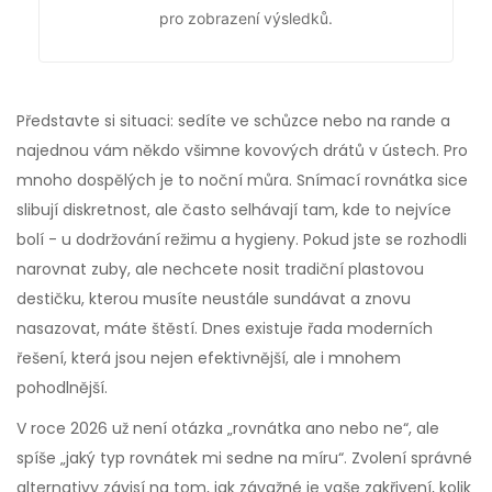
pro zobrazení výsledků.
Představte si situaci: sedíte ve schůzce nebo na rande a
najednou vám někdo všimne kovových drátů v ústech. Pro
mnoho dospělých je to noční můra. Snímací rovnátka sice
slibují diskretnost, ale často selhávají tam, kde to nejvíce
bolí - u dodržování režimu a hygieny. Pokud jste se rozhodli
narovnat zuby, ale nechcete nosit tradiční plastovou
destičku, kterou musíte neustále sundávat a znovu
nasazovat, máte štěstí. Dnes existuje řada moderních
řešení, která jsou nejen efektivnější, ale i mnohem
pohodlnější.
V roce 2026 už není otázka „rovnátka ano nebo ne“, ale
spíše „jaký typ rovnátek mi sedne na míru“. Zvolení správné
alternativy závisí na tom, jak závažné je vaše zakřivení, kolik