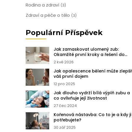
Rodina a zdraví
(3)
Zdraví a péče o tělo
(3)
Populární Příspěvek
Jak zamaskovat ulomený zub:
Okamžité první kroky a řešení do
ordinace
2 kvě 2026
Jak opalescence bělení může zlepši
váš první dojem
12 pro 2025
Jak dlouho vydrží bílá výplň zubu a
co ovlivňuje její životnost
27 čec 2024
Kořenová nástavba: Co to je a kdy ji
potřebujete?
30 zář 2025