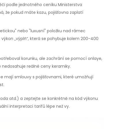
či podle jednotného ceníku Ministerstva
, že pokud máte kazu, pojišťovna zaplatí
etickou" nebo "luxusní" položku nad rámec
za výkon „výplň“, která se pohybuje kolem 200-400
 potřeboval korunku, ale zachrání se pomocí onlaye,
le nedosahuje reálné ceny keramiky.
 mají smlouvy s pojišťovnami, které umožňují
st.
 Škoda atd.) a zeptejte se konkrétně na kód výkonu
ální interpretaci tarifů lépe než vy.