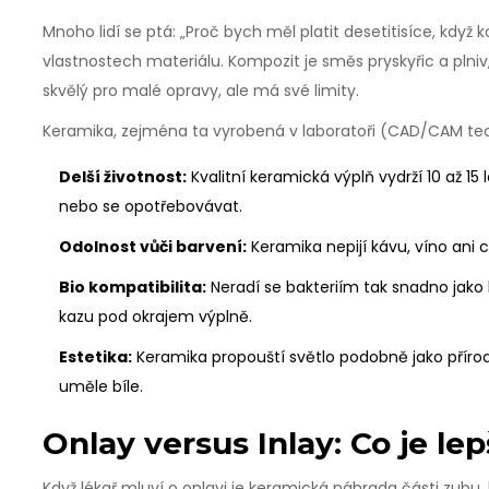
Mnoho lidí se ptá: „Proč bych měl platit desetitisíce, když
vlastnostech materiálu.
Kompozit
je
směs pryskyřic a plni
skvělý pro malé opravy, ale má své limity.
Keramika, zejména ta vyrobená v laboratoři (CAD/CAM tech
Delší životnost:
Kvalitní keramická výplň vydrží 10 až 15
nebo se opotřebovávat.
Odolnost vůči barvení:
Keramika nepijí kávu, víno ani c
Bio kompatibilita:
Neradí se bakteriím tak snadno jako 
kazu pod okrajem výplně.
Estetika:
Keramika propouští světlo podobně jako příro
uměle bíle.
Onlay versus Inlay: Co je lep
Když lékař mluví o
onlayi
je
keramická náhrada části zubu, 