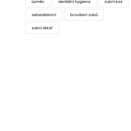
úsměv
dentální hygiena
zubní kaz
sebevědomí
broušení zubů
zubní lékař