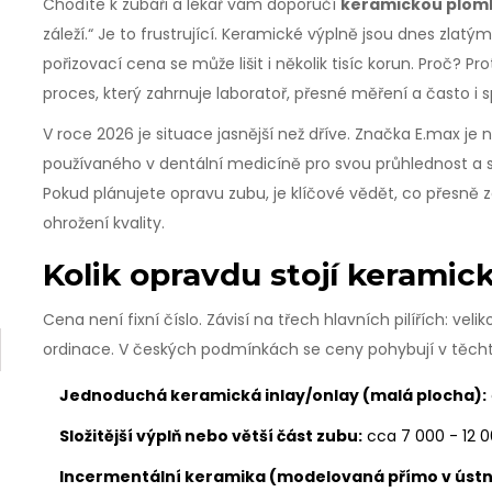
Chodíte k zubáři a lékař vám doporučí
keramickou plom
záleží.“ Je to frustrující. Keramické výplně jsou dnes zlatý
pořizovací cena se může lišit i několik tisíc korun. Proč? Pr
proces, který zahrnuje laboratoř, přesné měření a často i s
V roce 2026 je situace jasnější než dříve. Značka
E.max
je
n
používaného v dentální medicíně pro svou průhlednost a s
Pokud plánujete opravu zubu, je klíčové vědět, co přesně z
ohrožení kvality.
Kolik opravdu stojí kerami
Cena není fixní číslo. Závisí na třech hlavních pilířích: vel
ordinace. V českých podmínkách se ceny pohybují v těch
Jednoduchá keramická inlay/onlay (malá plocha):
Složitější výplň nebo větší část zubu:
cca 7 000 - 12 0
Incermentální keramika (modelovaná přímo v ústní