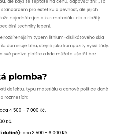
bu
, ale když se zeptáte na cenu, odpověď zní: „To
m standardem pro estetiku a pevnost, ale jejich
otože nejednáte jen o kus materiálu, ale o složitý
peciální techniky lepení.
ejrozšířenějším typem lithium-disilikátového skla
ílu
dominuje trhu, stejně jako kompozity vyšší třídy.
a své peníze platíte a kde můžete ušetřit bez
cká plomba?
ikosti defektu, typu materiálu a cenové politice dané
to rozmezích:
cca 4 500 - 7 000 Kč.
00 Kč.
 dutině):
cca 3 500 - 6 000 Kč.