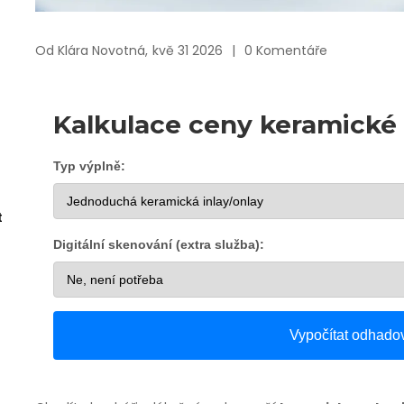
Od
Klára Novotná,
kvě 31 2026
0 Komentáře
Kalkulace ceny keramické
Typ výplně:
t
Digitální skenování (extra služba):
Vypočítat odhado