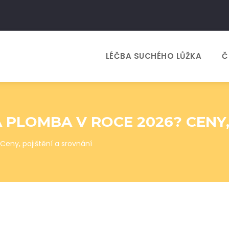
LÉČBA SUCHÉHO LŮŽKA
Č
 PLOMBA V ROCE 2026? CENY,
Ceny, pojištění a srovnání