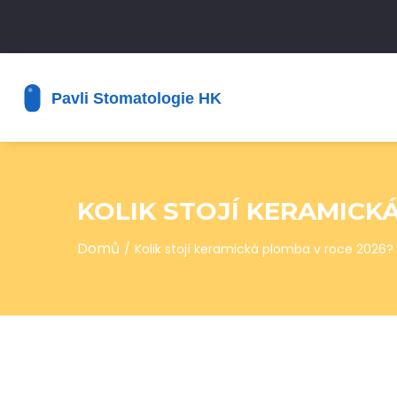
KOLIK STOJÍ KERAMICKÁ
Domů
Kolik stojí keramická plomba v roce 2026? 