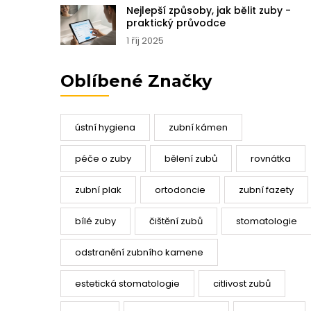
Nejlepší způsoby, jak bělit zuby -
praktický průvodce
1 říj 2025
Oblíbené Značky
ústní hygiena
zubní kámen
péče o zuby
bělení zubů
rovnátka
zubní plak
ortodoncie
zubní fazety
bílé zuby
čištění zubů
stomatologie
odstranění zubního kamene
estetická stomatologie
citlivost zubů