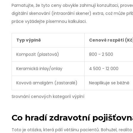
Pamatujte, že tyto ceny obvykle zahrnují konzultaci, proved
digitální skenování (intraorální skener) extra, což může při
práce vyžádejte písemnou kalkulaci.
Typ výplně
Cenové rozpětí (Kč
Kompozit (plastová)
800 - 2 500
Keramická inlay/onlay
4 500 - 12 000
Kovová amalgám (zastaralé)
Neaplikuje se běžně
Srovnání cenových kategorií výplní
Co hradí zdravotní pojišťov
Toto je otázka, která pálí většinu pacientů. Bohužel, realit