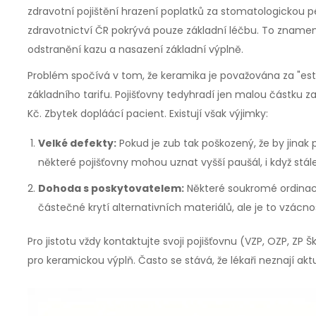
zdravotní pojištění
hrazení
poplatků za stomatologickou pé
zdravotnictví ČR
pokrývá pouze základní léčbu. To znamená
odstranění kazu a nasazení základní výplně.
Problém spočívá v tom, že keramika je považována za "est
základního tarifu. Pojišťovny tedyhradí jen malou částku 
Kč. Zbytek dopláácí pacient. Existují však výjimky:
Velké defekty:
Pokud je zub tak poškozený, že by jinak
některé pojišťovny mohou uznat vyšší paušál, i když stá
Dohoda s poskytovatelem:
Některé soukromé ordinace
částečné krytí alternativních materiálů, ale je to vzácno
Pro jistotu vždy kontaktujte svoji pojišťovnu (VZP, OZP, ZP
pro keramickou výplň. Často se stává, že lékaři neznají aktu