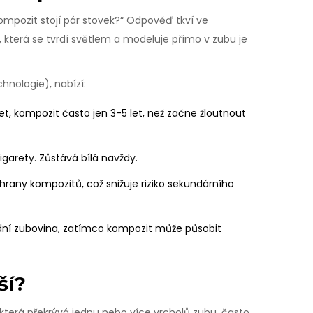
 kompozit stojí pár stovek?“ Odpověď tkví ve
v, která se tvrdí světlem a modeluje přímo v zubu
je
nologie), nabízí:
 let, kompozit často jen 3-5 let, než začne žloutnout
igarety. Zůstává bílá navždy.
hrany kompozitů, což snižuje riziko sekundárního
dní zubovina, zatímco kompozit může působit
ší?
která překrývá jednu nebo více vrcholů zubu
, často