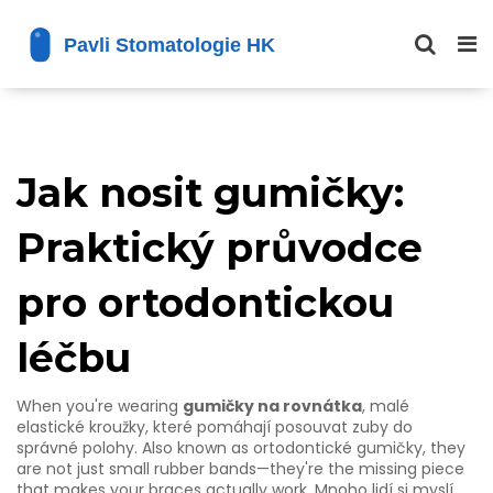
Jak nosit gumičky:
Praktický průvodce
pro ortodontickou
léčbu
When you're wearing
gumičky na rovnátka
,
malé
elastické kroužky, které pomáhají posouvat zuby do
správné polohy
. Also known as
ortodontické gumičky
, they
are not just small rubber bands—they're the missing piece
that makes your braces actually work.
Mnoho lidí si myslí,