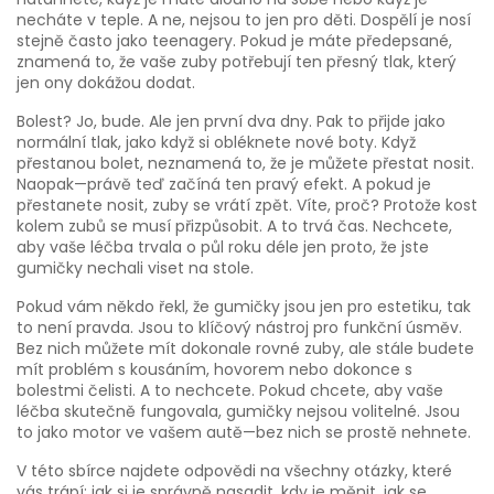
necháte v teple. A ne, nejsou to jen pro děti. Dospělí je nosí
stejně často jako teenagery. Pokud je máte předepsané,
znamená to, že vaše zuby potřebují ten přesný tlak, který
jen ony dokážou dodat.
Bolest? Jo, bude. Ale jen první dva dny. Pak to přijde jako
normální tlak, jako když si obléknete nové boty. Když
přestanou bolet, neznamená to, že je můžete přestat nosit.
Naopak—právě teď začíná ten pravý efekt. A pokud je
přestanete nosit, zuby se vrátí zpět. Víte, proč? Protože kost
kolem zubů se musí přizpůsobit. A to trvá čas. Nechcete,
aby vaše léčba trvala o půl roku déle jen proto, že jste
gumičky nechali viset na stole.
Pokud vám někdo řekl, že gumičky jsou jen pro estetiku, tak
to není pravda. Jsou to klíčový nástroj pro funkční úsměv.
Bez nich můžete mít dokonale rovné zuby, ale stále budete
mít problém s kousáním, hovorem nebo dokonce s
bolestmi čelisti. A to nechcete. Pokud chcete, aby vaše
léčba skutečně fungovala, gumičky nejsou volitelné. Jsou
to jako motor ve vašem autě—bez nich se prostě nehnete.
V této sbírce najdete odpovědi na všechny otázky, které
vás trápí: jak si je správně nasadit, kdy je měnit, jak se