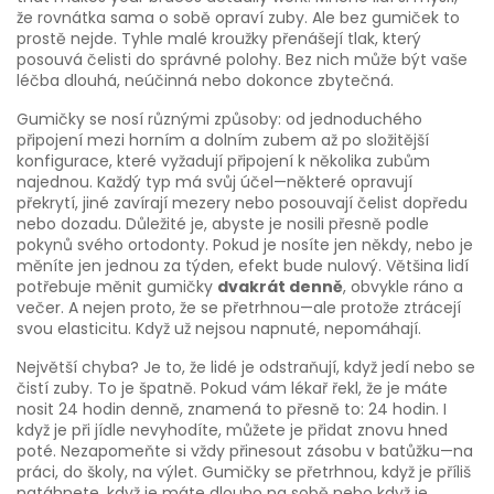
že rovnátka sama o sobě opraví zuby. Ale bez gumiček to
prostě nejde. Tyhle malé kroužky přenášejí tlak, který
posouvá čelisti do správné polohy. Bez nich může být vaše
léčba dlouhá, neúčinná nebo dokonce zbytečná.
Gumičky se nosí různými způsoby: od jednoduchého
připojení mezi horním a dolním zubem až po složitější
konfigurace, které vyžadují připojení k několika zubům
najednou. Každý typ má svůj účel—některé opravují
překrytí, jiné zavírají mezery nebo posouvají čelist dopředu
nebo dozadu. Důležité je, abyste je nosili přesně podle
pokynů svého ortodonty. Pokud je nosíte jen někdy, nebo je
měníte jen jednou za týden, efekt bude nulový. Většina lidí
potřebuje měnit gumičky
dvakrát denně
, obvykle ráno a
večer. A nejen proto, že se přetrhnou—ale protože ztrácejí
svou elasticitu. Když už nejsou napnuté, nepomáhají.
Největší chyba? Je to, že lidé je odstraňují, když jedí nebo se
čistí zuby. To je špatně. Pokud vám lékař řekl, že je máte
nosit 24 hodin denně, znamená to přesně to: 24 hodin. I
když je při jídle nevyhodíte, můžete je přidat znovu hned
poté. Nezapomeňte si vždy přinesout zásobu v batůžku—na
práci, do školy, na výlet. Gumičky se přetrhnou, když je příliš
natáhnete, když je máte dlouho na sobě nebo když je