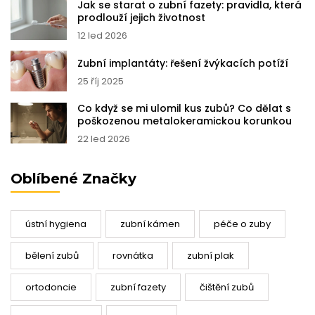
Jak se starat o zubní fazety: pravidla, která
prodlouží jejich životnost
12 led 2026
Zubní implantáty: řešení žvýkacích potíží
25 říj 2025
Co když se mi ulomil kus zubů? Co dělat s
poškozenou metalokeramickou korunkou
22 led 2026
Oblíbené Značky
ústní hygiena
zubní kámen
péče o zuby
bělení zubů
rovnátka
zubní plak
ortodoncie
zubní fazety
čištění zubů