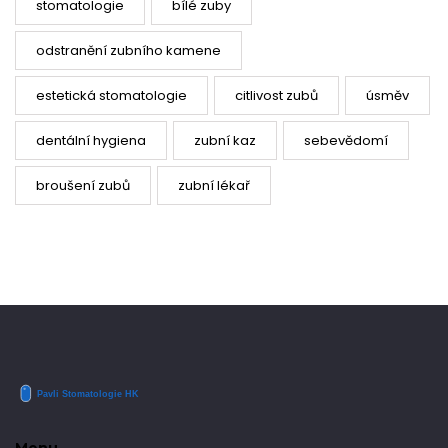
stomatologie
bílé zuby
odstranění zubního kamene
estetická stomatologie
citlivost zubů
úsměv
dentální hygiena
zubní kaz
sebevědomí
broušení zubů
zubní lékař