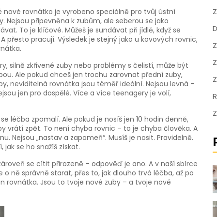
Z
dé nové rovnátko je vyrobeno speciálně pro tvůj ústní
. Nejsou připevněna k zubům, ale seberou se jako
D
at. To je klíčové. Můžeš je sundávat při jídlě, když se
 A přesto pracují. Výsledek je stejný jako u kovových rovnic,
Z
vnátka.
Z
 silně zkřivené zuby nebo problémy s čelistí, může být
bou. Ale pokud chceš jen trochu zarovnat přední zuby,
Z
, neviditelná rovnátka jsou téměř ideální. Nejsou levná –
sou jen pro dospělé. Více a více teenagery je volí,
R
Z
e léčba zpomalí. Ale pokud je nosíš jen 10 hodin denně,
 vrátí zpět. To není chyba rovnic – to je chyba člověka. A
línu. Nejsou „nastav a zapomeň“. Musíš je nosit. Pravidelně.
 jak se ho snažíš získat.
 zároveň se cítit přirozeně – odpověď je ano. A v naší sbírce
 o ně správně starat, přes to, jak dlouho trvá léčba, až po
en rovnátka. Jsou to tvoje nové zuby – a tvoje nové