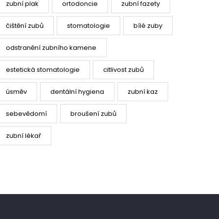
zubní plak
ortodoncie
zubní fazety
čištění zubů
stomatologie
bílé zuby
odstranění zubního kamene
estetická stomatologie
citlivost zubů
úsměv
dentální hygiena
zubní kaz
sebevědomí
broušení zubů
zubní lékař