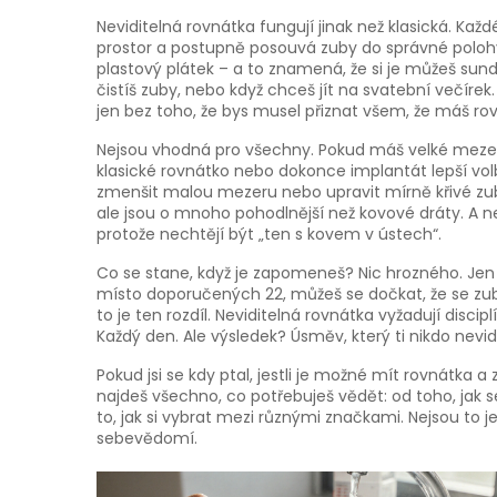
Neviditelná rovnátka fungují jinak než klasická. Kaž
prostor a postupně posouvá zuby do správné polohy
plastový plátek – a to znamená, že si je můžeš sundáv
čistíš zuby, nebo když chceš jít na svatební večírek.
jen bez toho, že bys musel přiznat všem, že máš ro
Nejsou vhodná pro všechny. Pokud máš velké mezery,
klasické rovnátko nebo dokonce implantát lepší vol
zmenšit malou mezeru nebo upravit mírně křivé zuby
ale jsou o mnoho pohodlnější než kovové dráty. A nej
protože nechtějí být „ten s kovem v ústech“.
Co se stane, když je zapomeneš? Nic hrozného. Jen s
místo doporučených 22, můžeš se dočkat, že se zuby
to je ten rozdíl. Neviditelná rovnátka vyžadují discip
Každý den. Ale výsledek? Úsměv, který ti nikdo nevidí,
Pokud jsi se kdy ptal, jestli je možné mít rovnátka a
najdeš všechno, co potřebuješ vědět: od toho, jak se
to, jak si vybrat mezi různými značkami. Nejsou to j
sebevědomí.