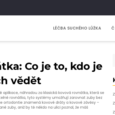
LÉČBA SUCHÉHO LŮŽKA
Č
ka: Co je to, kdo je
ch vědět
é aplikace
,
náhradou za klasická kovová rovnátka, která se
Z
telné rovnátka
, tyto systémy umožňují zarovnat zuby bez
í, že ortodontie znamená kovové dráty a kovové závěsy –
Z
né zuby, aniž by tě někdo na ulici poznal, že máš
Z