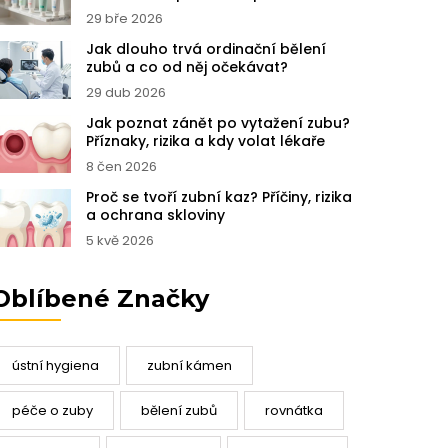
zubů
29 bře 2026
Jak dlouho trvá ordinační bělení
zubů a co od něj očekávat?
29 dub 2026
Jak poznat zánět po vytažení zubu?
Příznaky, rizika a kdy volat lékaře
8 čen 2026
Proč se tvoří zubní kaz? Příčiny, rizika
a ochrana skloviny
5 kvě 2026
Oblíbené Značky
ústní hygiena
zubní kámen
péče o zuby
bělení zubů
rovnátka