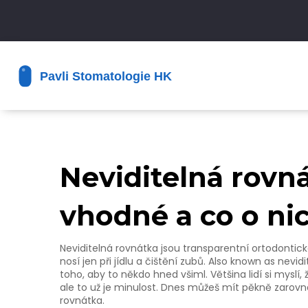
Neviditelná rovnát
vhodné a co o ni
Neviditelná rovnátka jsou
transparentní ortodontick
nosí jen při jídlu a čištění zubů
. Also known as
nevidi
toho, aby to někdo hned všiml.
Většina lidí si mysl
ale to už je minulost. Dnes můžeš mít pěkně zarovna
rovnátka.