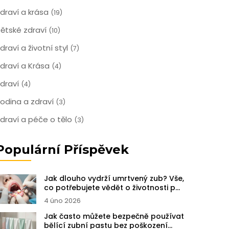
draví a krása
(19)
ětské zdraví
(10)
draví a životní styl
(7)
draví a Krása
(4)
draví
(4)
odina a zdraví
(3)
draví a péče o tělo
(3)
Populární Příspěvek
Jak dlouho vydrží umrtvený zub? Vše,
co potřebujete vědět o životnosti po
endodontické léčbě
4 úno 2026
Jak často můžete bezpečně používat
bělící zubní pastu bez poškození