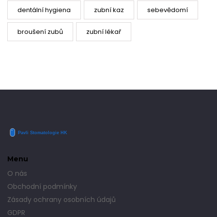
dentální hygiena
zubní kaz
sebevědomí
broušení zubů
zubní lékař
Menu
O nás
Obchodní podmínky
Zásady ochrany osobních údajů
GDPR