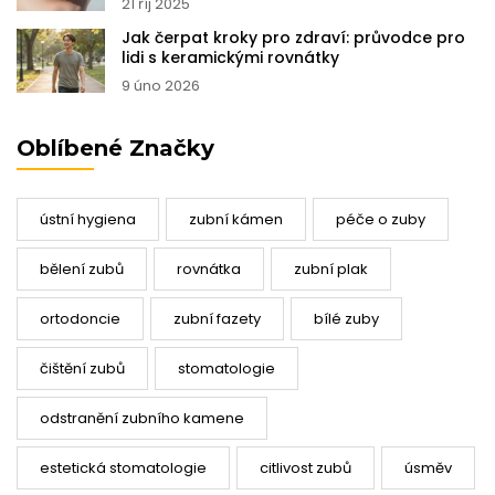
21 říj 2025
Jak čerpat kroky pro zdraví: průvodce pro
lidi s keramickými rovnátky
9 úno 2026
Oblíbené Značky
ústní hygiena
zubní kámen
péče o zuby
bělení zubů
rovnátka
zubní plak
ortodoncie
zubní fazety
bílé zuby
čištění zubů
stomatologie
odstranění zubního kamene
estetická stomatologie
citlivost zubů
úsměv