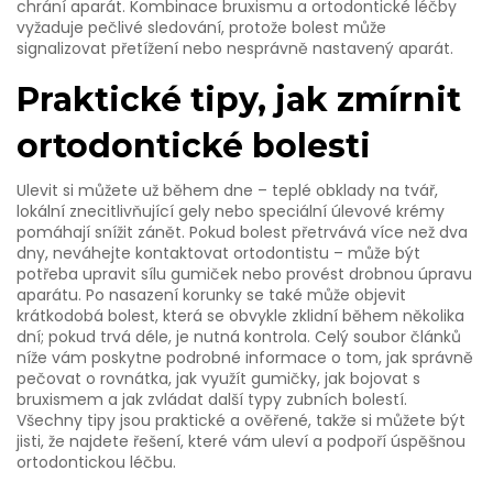
chrání aparát. Kombinace bruxismu a ortodontické léčby
vyžaduje pečlivé sledování, protože bolest může
signalizovat přetížení nebo nesprávně nastavený aparát.
Praktické tipy, jak zmírnit
ortodontické bolesti
Ulevit si můžete už během dne – teplé obklady na tvář,
lokální znecitlivňující gely nebo speciální úlevové krémy
pomáhají snížit zánět. Pokud bolest přetrvává více než dva
dny, neváhejte kontaktovat ortodontistu – může být
potřeba upravit sílu gumiček nebo provést drobnou úpravu
aparátu. Po nasazení korunky se také může objevit
krátkodobá bolest, která se obvykle zklidní během několika
dní; pokud trvá déle, je nutná kontrola. Celý soubor článků
níže vám poskytne podrobné informace o tom, jak správně
pečovat o rovnátka, jak využít gumičky, jak bojovat s
bruxismem a jak zvládat další typy zubních bolestí.
Všechny tipy jsou praktické a ověřené, takže si můžete být
jisti, že najdete řešení, které vám uleví a podpoří úspěšnou
ortodontickou léčbu.