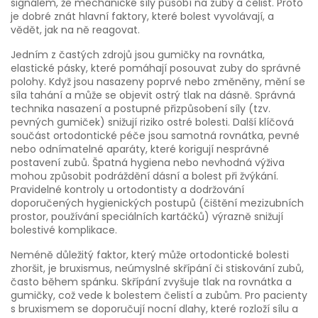
signálem, že mechanické síly působí na zuby a čelist. Proto
je dobré znát hlavní faktory, které bolest vyvolávají, a
vědět, jak na ně reagovat.
Jedním z častých zdrojů jsou
gumičky na rovnátka
,
elastické pásky, které pomáhají posouvat zuby do správné
polohy
. Když jsou nasazeny poprvé nebo změněny, mění se
síla tahání a může se objevit ostrý tlak na dásně. Správná
technika nasazení a postupné přizpůsobení síly (tzv. ​
pevných​ gumiček) snižují riziko ostré bolesti. Další klíčová
součást ortodontické péče jsou samotná
rovnátka
,
pevné
nebo odnímatelné aparáty, které korigují nesprávné
postavení zubů
. Špatná hygiena nebo nevhodná výživa
mohou způsobit podráždění dásní a bolest při žvýkání.
Pravidelné kontroly u ortodontisty a dodržování
doporučených hygienických postupů (čištění mezizubních
prostor, používání speciálních kartáčků) výrazně snižují
bolestivé komplikace.
Neméně důležitý faktor, který může ortodontické bolesti
zhoršit, je
bruxismus
,
neúmyslné skřípání či stiskování zubů,
často během spánku
. Skřípání zvyšuje tlak na rovnátka a
gumičky, což vede k bolestem čelistí a zubům. Pro pacienty
s bruxismem se doporučují nocní dlahy, které rozloží sílu a