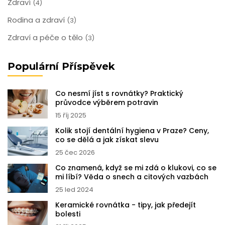
Zdraví
(4)
Rodina a zdraví
(3)
Zdraví a péče o tělo
(3)
Populární Příspěvek
Co nesmí jíst s rovnátky? Praktický
průvodce výběrem potravin
15 říj 2025
Kolik stojí dentální hygiena v Praze? Ceny,
co se dělá a jak získat slevu
25 čec 2026
Co znamená, když se mi zdá o klukovi, co se
mi líbí? Věda o snech a citových vazbách
25 led 2024
Keramické rovnátka - tipy, jak předejít
bolesti