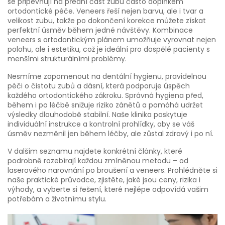
se připevňují na přední část zubu
často doplňkem
ortodontické péče. Veneers řeší nejen barvu, ale i tvar a
velikost zubu, takže po dokončení korekce můžete získat
perfektní úsměv během jedné návštěvy. Kombinace
veneers s ortodontickým plánem umožňuje vyrovnat nejen
polohu, ale i estetiku, což je ideální pro dospělé pacienty s
menšími strukturálními problémy.
Nesmíme zapomenout na
dentální hygienu
,
pravidelnou
péči o čistotu zubů a dásní, která podporuje úspěch
každého ortodontického zákroku
. Správná hygiena před,
během i po léčbě snižuje riziko zánětů a pomáhá udržet
výsledky dlouhodobě stabilní. Naše klinika poskytuje
individuální instrukce a kontrolní prohlídky, aby se váš
úsměv nezměnil jen během léčby, ale zůstal zdravý i po ní.
V dalším seznamu najdete konkrétní články, které
podrobně rozebírají každou zmíněnou metodu – od
laserového narovnání po broušení a veneers. Prohlédněte si
naše praktické průvodce, zjistěte, jaké jsou ceny, rizika i
výhody, a vyberte si řešení, které nejlépe odpovídá vašim
potřebám a životnímu stylu.