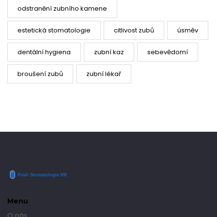
odstranění zubního kamene
estetická stomatologie
citlivost zubů
úsměv
dentální hygiena
zubní kaz
sebevědomí
broušení zubů
zubní lékař
Menu
O nás