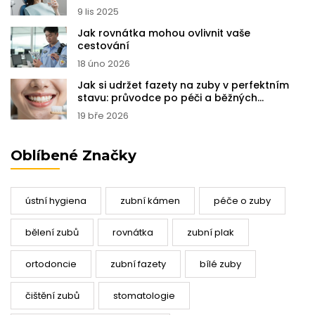
9 lis 2025
Jak rovnátka mohou ovlivnit vaše
cestování
18 úno 2026
Jak si udržet fazety na zuby v perfektním
stavu: průvodce po péči a běžných
chybách
19 bře 2026
Oblíbené Značky
ústní hygiena
zubní kámen
péče o zuby
bělení zubů
rovnátka
zubní plak
ortodoncie
zubní fazety
bílé zuby
čištění zubů
stomatologie