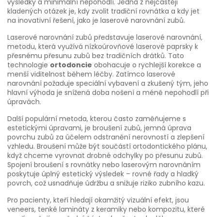
výsledky a minimální nepohodlí. Jedna z nejčastěji
kladených otázek je, kdy zvolit tradiční rovnátka a kdy jet
na inovativní řešení, jako je laserové narovnání zubů.
Laserové narovnání zubů představuje
laserové narovnání
,
metodu, která využívá nízkoúrovňové laserové paprsky k
přesnému přesunu zubů bez tradičních drátků
. Tato
technologie
ortodoncie
obohacuje o rychlejší korekce a
menší viditelnost během léčby. Zatímco laserové
narovnání požaduje speciální vybavení a zkušený tým, jeho
hlavní výhoda je snížená doba nošení a méně nepohodlí při
úpravách.
Další populární metoda, kterou často zaměňujeme s
estetickými úpravami, je
broušení zubů
,
jemná úprava
povrchu zubů za účelem odstranění nerovností a zlepšení
vzhledu
. Broušení může být součástí ortodontického plánu,
když chceme vyrovnat drobné odchylky po přesunu zubů.
Spojení broušení s rovnátky nebo laserovým narovnáním
poskytuje úplný estetický výsledek – rovné řady a hladký
povrch, což usnadňuje údržbu a snižuje riziko zubního kazu.
Pro pacienty, kteří hledají okamžitý vizuální efekt, jsou
veneers
,
tenké lamináty z keramiky nebo kompozitu, které