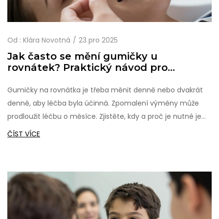
Od :
Klára Novotná
23 pro 2025
Jak často se mění gumičky u
rovnátek? Praktický návod pro
pacienty
Gumičky na rovnátka je třeba měnit denně nebo dvakrát
denně, aby léčba byla účinná. Zpomalení výměny může
prodloužit léčbu o měsíce. Zjistěte, kdy a proč je nutné je
měnit, a jak se vyhnout běžným chybám.
ČÍST VÍCE