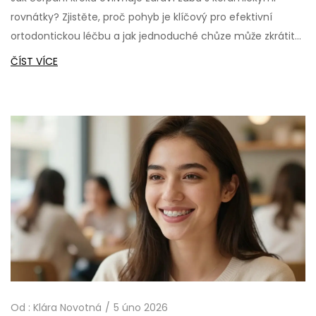
rovnátky? Zjistěte, proč pohyb je klíčový pro efektivní
ortodontickou léčbu a jak jednoduché chůze může zkrátit
dobu léčby a zlepšit zdraví dásní.
ČÍST VÍCE
Od :
Klára Novotná
5 úno 2026