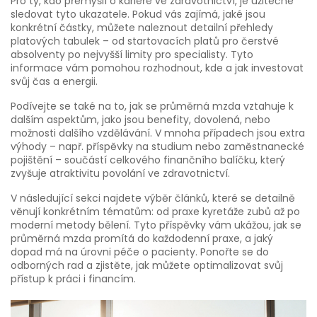
Pro ty, kdo přemýšlí o kariéře ve zdravotnictví, je užitečné
sledovat tyto ukazatele. Pokud vás zajímá, jaké jsou
konkrétní částky, můžete naleznout detailní přehledy
platových tabulek – od startovacích platů pro čerstvé
absolventy po nejvyšší limity pro specialisty. Tyto
informace vám pomohou rozhodnout, kde a jak investovat
svůj čas a energii.
Podívejte se také na to, jak se průměrná mzda vztahuje k
dalším aspektům, jako jsou benefity, dovolená, nebo
možnosti dalšího vzdělávání. V mnoha případech jsou extra
výhody – např. příspěvky na studium nebo zaměstnanecké
pojištění – součástí celkového finančního balíčku, který
zvyšuje atraktivitu povolání ve zdravotnictví.
V následující sekci najdete výběr článků, které se detailně
věnují konkrétním tématům: od praxe kyretáže zubů až po
moderní metody bělení. Tyto příspěvky vám ukážou, jak se
průměrná mzda promítá do každodenní praxe, a jaký
dopad má na úrovni péče o pacienty. Ponořte se do
odborných rad a zjistěte, jak můžete optimalizovat svůj
přístup k práci i financím.