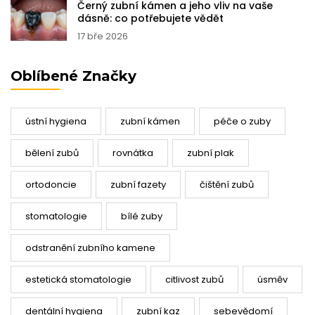
Černý zubní kámen a jeho vliv na vaše
dásně: co potřebujete vědět
17 bře 2026
Oblíbené Značky
ústní hygiena
zubní kámen
péče o zuby
bělení zubů
rovnátka
zubní plak
ortodoncie
zubní fazety
čištění zubů
stomatologie
bílé zuby
odstranění zubního kamene
estetická stomatologie
citlivost zubů
úsměv
dentální hygiena
zubní kaz
sebevědomí