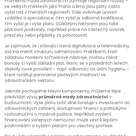
Průměrná mzda zdravotnictví
zahrnuje
regionální rozdíly –
ve velkých městech jako Praha a Brno jsou platy často
vyšší než v menších regionech. Dále
ovlivňuje
úroveň
vzdělání a specializace; čím vyšší je odborná kvalifikace,
tím vyšší je i výše platu. Důležitým faktorem jsou také
pracovní podmínky
, například práce na částečný úvazek,
přesčasy nebo příplatky za pohotovost.
Je zajímavé, že i stávající trend digitalizace a telemedicíny
začíná měnit strukturu odměňování. Praktikanti, kteří
zvládnou moderní softwarové nástroje, mohou získat
bonusy či vyšší základní plat. Navíc se v posledních letech
objevily nové povolání – např. odborníci na ústní hygienu –
které rozšiřují panorama platových možností ve
zdravotnickém sektoru.
Jakmile pochopíme hlavní komponenty, můžeme lépe
předvídat vývoj
průměrné mzdy zdravotnictví
v
budoucnosti. Výše platu totiž silně koreluje s investicemi do
zdravotnických zařízení, dostupností financí a politickými
rozhodnutími o mzdové politice. Například zvýšení
financování veřejných nemocnic může vést k lepším
podmínkám a vyšším platům pro všechny profese.