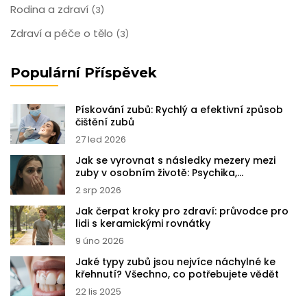
Rodina a zdraví
(3)
Zdraví a péče o tělo
(3)
Populární Příspěvek
Pískování zubů: Rychlý a efektivní způsob
čištění zubů
27 led 2026
Jak se vyrovnat s následky mezery mezi
zuby v osobním životě: Psychika,
sebevědomí a řešení
2 srp 2026
Jak čerpat kroky pro zdraví: průvodce pro
lidi s keramickými rovnátky
9 úno 2026
Jaké typy zubů jsou nejvíce náchylné ke
křehnutí? Všechno, co potřebujete vědět
22 lis 2025