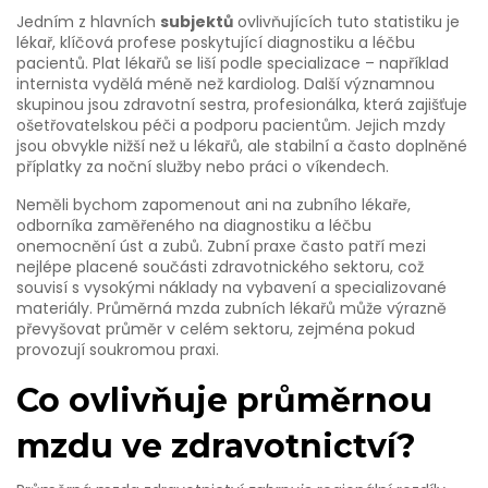
Jedním z hlavních
subjektů
ovlivňujících tuto statistiku je
lékař
,
klíčová profese poskytující diagnostiku a léčbu
pacientů
. Plat lékařů se liší podle specializace – například
internista vydělá méně než kardiolog. Další významnou
skupinou jsou
zdravotní sestra
,
profesionálka, která zajišťuje
ošetřovatelskou péči a podporu pacientům
. Jejich mzdy
jsou obvykle nižší než u lékařů, ale stabilní a často doplněné
příplatky za noční služby nebo práci o víkendech.
Neměli bychom zapomenout ani na
zubního lékaře
,
odborníka zaměřeného na diagnostiku a léčbu
onemocnění úst a zubů
. Zubní praxe často patří mezi
nejlépe placené součásti zdravotnického sektoru, což
souvisí s vysokými náklady na vybavení a specializované
materiály. Průměrná mzda zubních lékařů může výrazně
převyšovat průměr v celém sektoru, zejména pokud
provozují soukromou praxi.
Co ovlivňuje průměrnou
mzdu ve zdravotnictví?