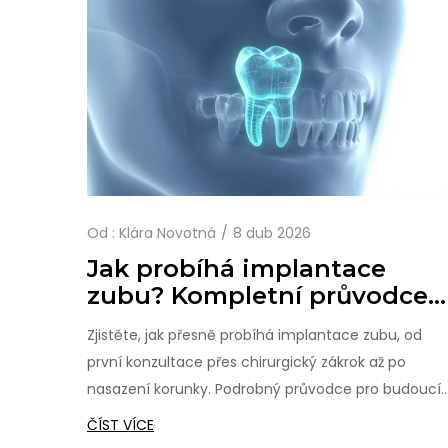
Od :
Klára Novotná
8 dub 2026
Jak probíhá implantace
zubu? Kompletní průvodce
od konzultace po nový
Zjistěte, jak přesně probíhá implantace zubu, od
úsměv
první konzultace přes chirurgický zákrok až po
nasazení korunky. Podrobný průvodce pro budoucí
pacienty.
ČÍST VÍCE