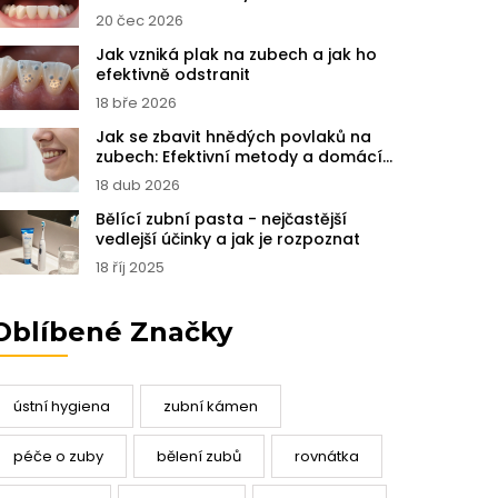
20 čec 2026
Jak vzniká plak na zubech a jak ho
efektivně odstranit
18 bře 2026
Jak se zbavit hnědých povlaků na
zubech: Efektivní metody a domácí
péče
18 dub 2026
Bělící zubní pasta - nejčastější
vedlejší účinky a jak je rozpoznat
18 říj 2025
Oblíbené Značky
ústní hygiena
zubní kámen
péče o zuby
bělení zubů
rovnátka