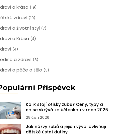
draví a krása
(19)
ětské zdraví
(10)
draví a životní styl
(7)
draví a Krása
(4)
draví
(4)
odina a zdraví
(3)
draví a péče o tělo
(3)
Populární Příspěvek
Kolik stojí otisky zubu? Ceny, typy a
co se skrývá za účtenkou v roce 2026
29 čen 2026
Jak názvy zubů a jejich vývoj ovlivňují
dětské ústní dutiny