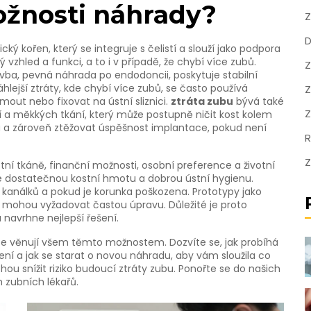
ožnosti náhrady?
Z
D
ický kořen, který se integruje s čelistí a slouží jako podpora
vzhled a funkci, a to i v případě, že chybí více zubů.
Z
avba
,
pevná náhrada po endodoncii, poskytuje stabilní
sáhlejší ztráty, kde chybí více zubů, se často používá
Z
mout nebo fixovat na ústní sliznici
.
ztráta zubu
bývá také
Z
 a měkkých tkání, který může postupně ničit kost kolem
 a zároveň ztěžovat úspěšnost implantace, pokud není
R
Z
stní tkáně, finanční možnosti, osobní preference a životní
uje dostatečnou kostní hmotu a dobrou ústní hygienu.
kanálků a pokud je korunka poškozena. Prototypy jako
le mohou vyžadovat častou úpravu. Důležité je proto
 navrhne nejlepší řešení.
se věnují všem těmto možnostem. Dozvíte se, jak probíhá
a jak se starat o novou náhradu, aby vám sloužila co
hou snížit riziko budoucí ztráty zubu. Ponořte se do našich
 zubních lékařů.