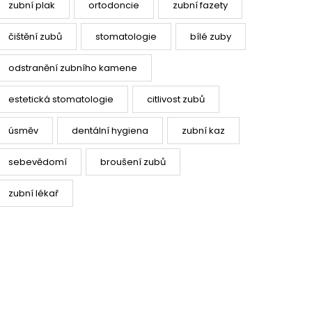
zubní plak
ortodoncie
zubní fazety
čištění zubů
stomatologie
bílé zuby
odstranění zubního kamene
estetická stomatologie
citlivost zubů
úsměv
dentální hygiena
zubní kaz
sebevědomí
broušení zubů
zubní lékař