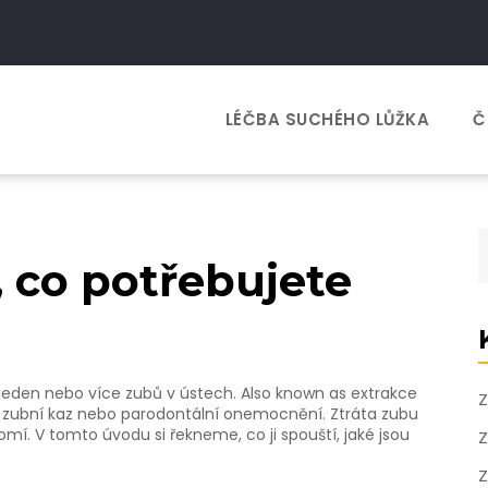
LÉČBA SUCHÉHO LŮŽKA
Č
, co potřebujete
 jeden nebo více zubů v ústech
. Also known as
extrakce
Z
sou zubní kaz nebo parodontální onemocnění. Ztráta zubu
omí. V tomto úvodu si řekneme, co ji spouští, jaké jsou
Z
Z