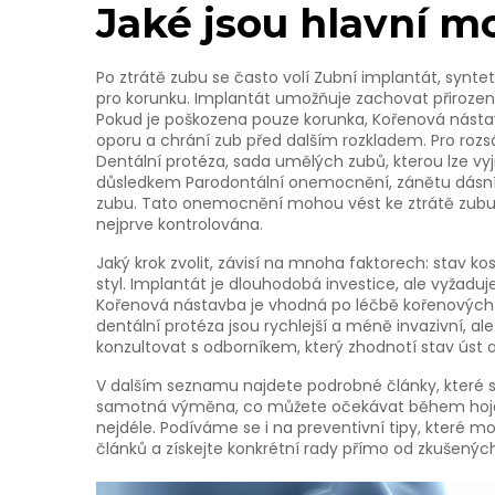
Jaké jsou hlavní m
Po ztrátě zubu se často volí
Zubní implantát
,
syntet
pro korunku
. Implantát umožňuje zachovat přirozený 
Pokud je poškozena pouze korunka,
Kořenová nást
oporu a chrání zub před dalším rozkladem
. Pro roz
Dentální protéza
,
sada umělých zubů, kterou lze vyj
důsledkem
Parodontální onemocnění
,
zánětu dásní
zubu
. Tato onemocnění mohou vést ke ztrátě zubu
nejprve kontrolována.
Jaký krok zvolit, závisí na mnoha faktorech: stav ko
styl. Implantát je dlouhodobá investice, ale vyžad
Kořenová nástavba je vhodná po léčbě kořenových 
dentální protéza jsou rychlejší a méně invazivní, a
konzultovat s odborníkem, který zhodnotí stav úst a
V dalším seznamu najdete podrobné články, které 
samotná výměna, co můžete očekávat během hojení 
nejdéle. Podíváme se i na preventivní tipy, které mo
článků a získejte konkrétní rady přímo od zkušených