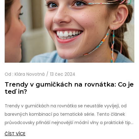
Od :
Klára Novotná
13 čec 2024
Trendy v gumičkách na rovnátka: Co je
teď in?
Trendy v gumičkách na rovnátka se neustále vyvíjejí, od
barevných kombinací po tematické série. Tento článek
průvodcovsky přináší nejnovější módní vlny a praktické tipy,
jak se starat o vaše zuby s rovnátky a co je nyní populární
ČÍST VÍCE