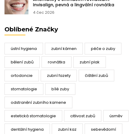
Invisalign, pevná a lingvální rovnátka
4 čec 2026
Oblíbené Značky
ústní hygiena
zubní kámen
péče o zuby
bělení zubů
rovnátka
zubní plak
ortodoncie
zubní fazety
čištění zubů
stomatologie
bílé zuby
odstranění zubního kamene
estetická stomatologie
citlivost zubů
úsměv
dentální hygiena
zubní kaz
sebevědomí