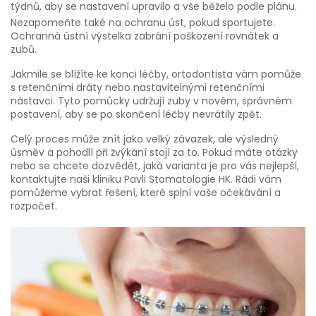
týdnů, aby se nastavení upravilo a vše běželo podle plánu.
Nezapomeňte také na ochranu úst, pokud sportujete.
Ochranná ústní výstelka zabrání poškození rovnátek a
zubů.
Jakmile se blížíte ke konci léčby, ortodontista vám pomůže
s retenčními dráty nebo nastavitelnými retenčními
nástavci. Tyto pomůcky udržují zuby v novém, správném
postavení, aby se po skončení léčby nevrátily zpět.
Celý proces může znít jako velký závazek, ale výsledný
úsměv a pohodlí při žvýkání stojí za to. Pokud máte otázky
nebo se chcete dozvědět, jaká varianta je pro vás nejlepší,
kontaktujte naši kliniku Pavli Stomatologie HK. Rádi vám
pomůžeme vybrat řešení, které splní vaše očekávání a
rozpočet.