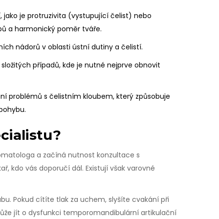
jako je protruzivita (vystupující čelist) nebo
zubů a harmonický poměr tváře.
ch nádorů v oblasti ústní dutiny a čelistí.
ložitých případů, kde je nutné nejprve obnovit
ní problémů s čelistním kloubem, který způsobuje
 pohybu.
cialistu?
omatologa a začíná nutnost konzultace s
ř, kdo vás doporučí dál. Existují však varovné
bu. Pokud cítíte tlak za uchem, slyšíte cvakání při
ůže jít o dysfunkci temporomandibulární artikulační