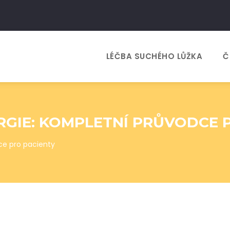
LÉČBA SUCHÉHO LŮŽKA
Č
RGIE: KOMPLETNÍ PRŮVODCE 
dce pro pacienty