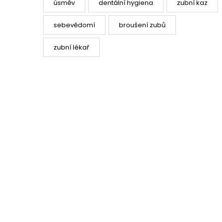
úsměv
dentální hygiena
zubní kaz
sebevědomí
broušení zubů
zubní lékař