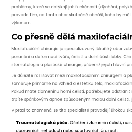
problémy, které se dotýkají jak funkčnosti (dýchání, polykán
provede tím, co tento obor skutečně obnáší, koho by měl 
výkonem.
Co přesně dělá maxilofaciál
Maxilofaciální chirurgie
je
specializovaný lékařský obor za
poranění a deformací tváře, čelistí a dolní části lebky
. Ch
stomatologie a plastické chirurgie, přičemž jejich hlavní pr
Je důležité rozlišovat mezi maxilofaciálním chirurgem a p
zaměřuje primárně na vzhled a estetiku těla, maxilofaciální 
Pokud máte zlomeninu horní čelisti, potřebujete odstranit
trpíte spánkovým apnoe způsobeným malou dolní čelistí, je
V praxi to znamená, že tito specialisté provádějí širokou šk
Traumatologická péče:
Ošetření zlomenin čelistí, nosu
dopravních nehodách nebo sportovních úrazech.