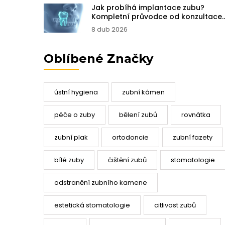
Jak probíhá implantace zubu?
Kompletní průvodce od konzultace
po nový úsměv
8 dub 2026
Oblíbené Značky
ústní hygiena
zubní kámen
péče o zuby
bělení zubů
rovnátka
zubní plak
ortodoncie
zubní fazety
bílé zuby
čištění zubů
stomatologie
odstranění zubního kamene
estetická stomatologie
citlivost zubů