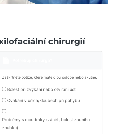
lofaciální chirurgií
Potřebuji chirurga?
Zaškrtněte potíže, které máte dlouhodobě nebo akutně.
Bolest při žvýkání nebo otvírání úst
Cvakání v uších/kloubech při pohybu
Problémy s moudráky (zánět, bolest zadního
zoubku)