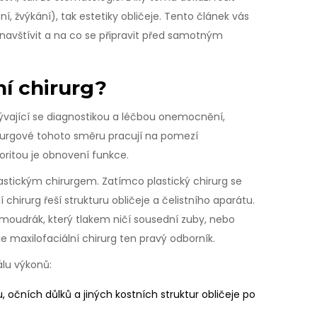
í, žvýkání), tak estetiky obličeje. Tento článek vás
navštívit a na co se připravit před samotným
ní chirurg?
bývající se diagnostikou a léčbou onemocnění,
irurgové tohoto směru pracují na pomezí
ioritou je obnovení funkce.
lastickým chirurgem. Zatímco plastický chirurg se
chirurg řeší strukturu obličeje a čelistního aparátu.
 moudrák, který tlakem ničí sousední zuby, nebo
 maxilofaciální chirurg ten pravý odborník.
álu výkonů:
, očních důlků a jiných kostních struktur obličeje po