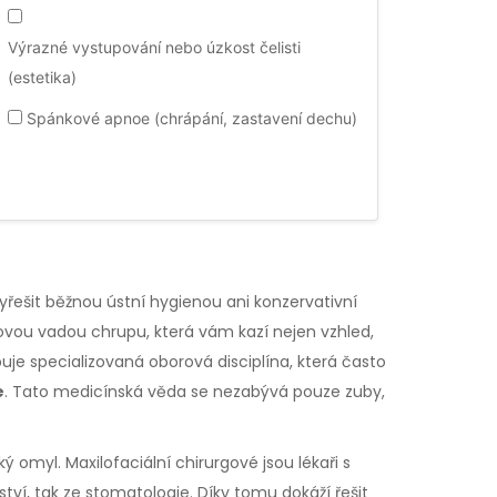
Výrazné vystupování nebo úzkost čelisti
(estetika)
Spánkové apnoe (chrápání, zastavení dechu)
DIAGNOSTIKOVAT
 vyřešit běžnou ústní hygienou ani konzervativní
jovou vadou chrupu, která vám kazí nejen vzhled,
uje specializovaná oborová disciplína, která často
e
. Tato medicínská věda se nezabývá pouze zuby,
lký omyl. Maxilofaciální chirurgové jsou lékaři s
tví, tak ze stomatologie. Díky tomu dokáží řešit