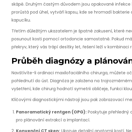
skápě. Druhým častým důvodem jsou opakované infekce
prorůstá pod úhel, vytváří kapsu, kde se hromadí bakterie 
kapucíku.
Třetím důležitým ukazatelem je špatné zakusení, které ne
posunout kosti pomocí ortodoncie samostatně. Pokud máte
překryv, který vás trápí desítky let, řešení leží v kombinac
Průběh diagnózy a plánován
Navštívíte-li ordinaci maxilofaciálního chirurga, můžete o
pohlednutí do úst. Diagnóza je založena na trojrozměrné
vyšetření, kde chirurg hodnotí symetrii obličeje, funkci kl
Klíčovými diagnostickými nástroji jsou pak zobrazovací m
Panoramatický rentgen (OPG):
Poskytuje přehledný ob
pro plánování extrakcí a implantací.
Konvenční CT sken:
Ukazuje detailní anatomii kostí. N