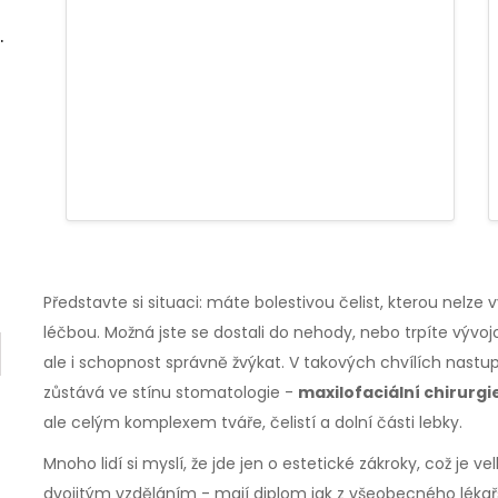
Představte si situaci: máte bolestivou čelist, kterou nelze
léčbou. Možná jste se dostali do nehody, nebo trpíte vývo
ale i schopnost správně žvýkat. V takových chvílích nastup
zůstává ve stínu stomatologie -
maxilofaciální chirurgi
ale celým komplexem tváře, čelistí a dolní části lebky.
Mnoho lidí si myslí, že jde jen o estetické zákroky, což je ve
dvojitým vzděláním - mají diplom jak z všeobecného lékařs