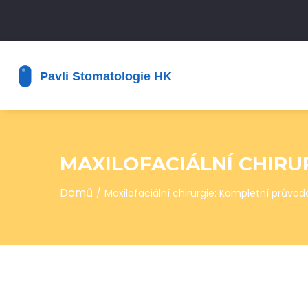
MAXILOFACIÁLNÍ CHIRU
Domů
Maxilofaciální chirurgie: Kompletní průvo