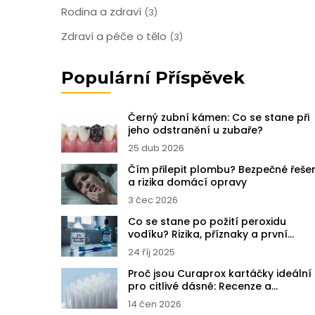
Rodina a zdraví
(3)
Zdraví a péče o tělo
(3)
Populární Příspěvek
Černý zubní kámen: Co se stane při
jeho odstranění u zubaře?
25 dub 2026
Čím přilepit plombu? Bezpečné řeše
a rizika domácí opravy
3 čec 2026
Co se stane po požití peroxidu
vodíku? Rizika, příznaky a první
pomoc
24 říj 2025
Proč jsou Curaprox kartáčky ideální
pro citlivé dásně: Recenze a
zkušenosti
14 čen 2026