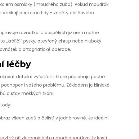
 kolem osmičky (moudrého zuba). Pokud moudrák
a vznikají perikoronitidy - záněty dásňového
opravuje rovnátka. U dospělých již není možné
 „králíčí“ pysky, otevřený chrup nebo hluboký
i rovnátek a ortognatické operace.
í léčby
čekávat detailní vyšetření, které přesahuje pouhé
m pochopení vašeho problému. Základem je klinické
oubů a stav měkkých tkání.
etody:
raz všech zubů a čelistí v jedné rovině. Je ideální
ezbytný při zlomeninách a zhodnocení kvality kosti