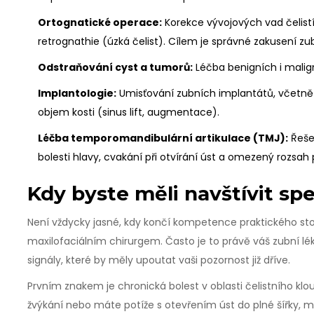
Ortognatické operace:
Korekce vývojových vad čelistí, 
retrognathie (úzká čelist). Cílem je správné zakusení 
Odstraňování cyst a tumorů:
Léčba benigních i maligní
Implantologie:
Umisťování zubních implantátů, včetně s
objem kosti (sinus lift, augmentace).
Léčba temporomandibulární artikulace (TMJ):
Řeše
bolesti hlavy, cvakání při otvírání úst a omezený rozsah
Kdy byste měli navštívit spe
Není vždycky jasné, kdy končí kompetence praktického st
maxilofaciálním chirurgem. Často je to právě váš zubní léka
signály, které by měly upoutat vaši pozornost již dříve.
Prvním znakem je chronická bolest v oblasti čelistního klou
žvýkání nebo máte potíže s otevřením úst do plné šířky, m