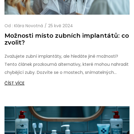
Od :
Klára Novotná
25 kvě 2024
Možnosti místo zubních implantátů: co
zvolit?
Zvažujete zubní implantáty, ale hledáte jiné možnosti?
Tento článek prozkoumá alternativy, které mohou nahradit
chybějící zuby. Dozvíte se o mostech, snímatelných
protézách, mini-implantátech a o různých nesírkátových
ČÍST VÍCE
možnostech. Je důležité najít řešení, které nejlépe vyhovuje
vašim potřebám a životnímu stylu.