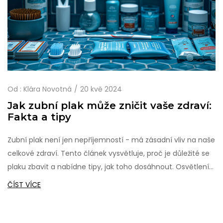
Od :
Klára Novotná
20 kvě 2024
Jak zubní plak může zničit vaše zdraví:
Fakta a tipy
Zubní plak není jen nepříjemností - má zásadní vliv na naše
celkové zdraví. Tento článek vysvětluje, proč je důležité se
plaku zbavit a nabídne tipy, jak toho dosáhnout. Osvětlení
vlivu plaku na naše tělo a prevence může přispět ke
ČÍST VÍCE
zlepšení kvality života.