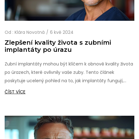
Od :
Klára Novotná
6 kvě 2024
Zlepšení kvality života s zubními
implantáty po úrazu
Zubní implantáty mohou být klíčem k obnově kvality života
po úrazech, které ovlivnily vaše zuby. Tento článek
poskytuje ucelený pohled na to, jak implantáty fungují,
proč jsou preferovanou možností pro mnoho lidí a jak
ČÍST VÍCE
mohou zlepšit nejen funkčnost vašeho úsměvu, ale i vaše
celkové sebevědomí. Zahrnuje také rady, jak se připravit na
proceduru a co očekávat po zákroku.