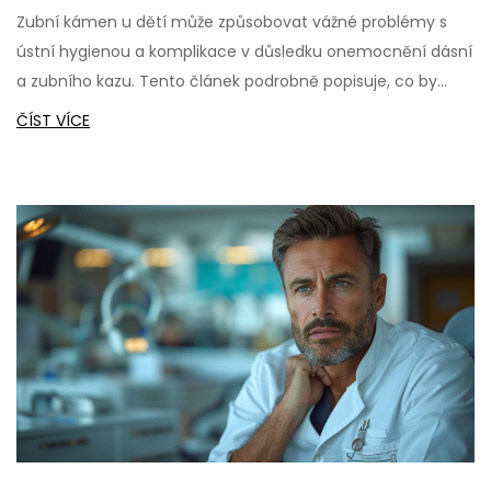
Zubní kámen u dětí může způsobovat vážné problémy s
ústní hygienou a komplikace v důsledku onemocnění dásní
a zubního kazu. Tento článek podrobně popisuje, co by
rodiče měli vědět o zubním kameni u dětí, od příčin jeho
ČÍST VÍCE
vzniku až po efektivní metody odstranění. Navíc nabízí
praktické tipy, jak tuto častou zdravotní komplikaci
předcházet a jak správně pečovat o zuby vašich dětí k
podpoře jejich celkového zdraví.