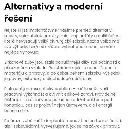
Alternativy a moderní
řešení
Nejste si jisti implantáty? Přinášíme přehled alternativ –
mosty, snímatelné protézy, mini‑implantáty a další řešení,
která nevyžadují velký chirurgický zákrok. Každá volba má
své výhody, takže si můžete vybrat podle toho, co vám
nejlépe vyhovuje.
Zirkonové zuby jsou stále populárnější díky své odolnosti a
přirozenému vzhledu. Rozebíráme, jak se cena liší podle
materiálu a připravy, a co čekat během zákroku. Výsledek
je pevný, estetický a dlouhodobě udržitelný.
Plak není jen kosmetický problém – může snížit vaši
pracovní výkonnost a ovlivnit celkové zdraví. Pravidelné
čištění, nit a ústní voda pomáhají udržet bakterie pod
kontrolou, což se projeví nejen úsměvem, ale i energií
během dne.
Po úrazu zubů může implantát obnovit nejen funkci čelisti,
ale i sebevědomí. Vysvětlujeme, jak se na zákrok připravit,