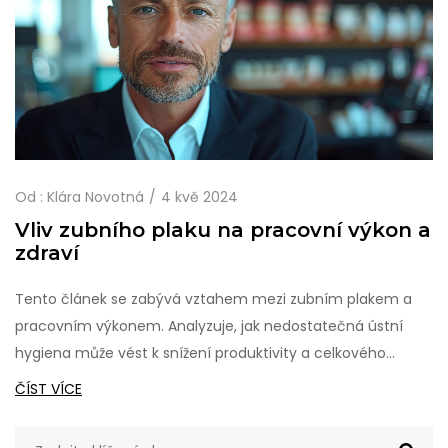
Od :
Klára Novotná
4 kvě 2024
Vliv zubního plaku na pracovní výkon a
zdraví
Tento článek se zabývá vztahem mezi zubním plakem a
pracovním výkonem. Analyzuje, jak nedostatečná ústní
hygiena může vést k snížení produktivity a celkového
zdraví. Nabízí strategie pro účinnou prevenci a údržbu
ČÍST VÍCE
orálního zdraví a zdůrazňuje důležitost pravidelného čištění
zubů a používání mezizubní nitě.