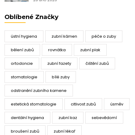
Oblíbené Značky
ústní hygiena
zubní kámen
péče o zuby
bělení zubů
rovnátka
zubní plak
ortodoncie
zubní fazety
čištění zubů
stomatologie
bílé zuby
odstranění zubního kamene
estetická stomatologie
citlivost zubů
úsměv
dentální hygiena
zubní kaz
sebevědomí
broušení zubů
zubní lékař