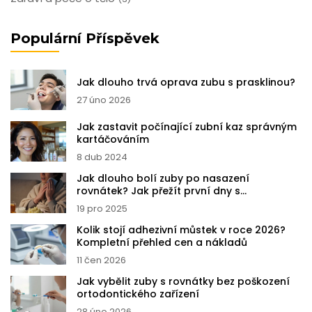
Populární Příspěvek
Jak dlouho trvá oprava zubu s prasklinou?
27 úno 2026
Jak zastavit počínající zubní kaz správným
kartáčováním
8 dub 2024
Jak dlouho bolí zuby po nasazení
rovnátek? Jak přežít první dny s
gumičkami?
19 pro 2025
Kolik stojí adhezivní můstek v roce 2026?
Kompletní přehled cen a nákladů
11 čen 2026
Jak vybělit zuby s rovnátky bez poškození
ortodontického zařízení
28 úno 2026