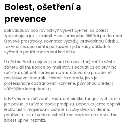
Bolest, ošetření a
prevence
Bolí vás zuby pod rovnátky? Vysvětľujeme, co bolest
způsobuje a jak ji zmírnit – od správného čištění po domácí
úlevové prostředky. Rovnátka vyžadují pravidelnou údržbu,
takže si nezapomeňte po každém jídle zuby důkladně
vyčistit a použít mezizubní kartáčky.
U dětí se často objevuje zubní kámen, který může vést k
zánětu dásní. Rodiče by měli stav sledovat už od prvního
ročníku, učit děti správnému kartáčování a pravidelně
navštěvovat kontrolu. Pokročilé metody, jako je
profesionální odstraňování kamene, pomohou předejít
vážnějším komplikacím.
Když vás zarezáří zánět zubu, antibiotika fungují rychle, ale
jen pokud je užíváte podle předpisu. Doporučujeme doplnit
léčbu ústní hygienou – čistěte si zuby dvakrát denně,
používejte ústní vodu a vyhněte se sladkostem, dokud se
bolest úplně nezmizí.