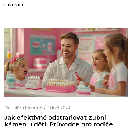
získání zirkonových zubů, včetně užitečných tipů a
ČÍST VÍCE
zajímavých faktů, které vám pomohou lépe porozumět
tomuto tématu.
Od :
Klára Novotná
13 kvě 2024
Jak efektivně odstraňovat zubní
kámen u dětí: Průvodce pro rodiče