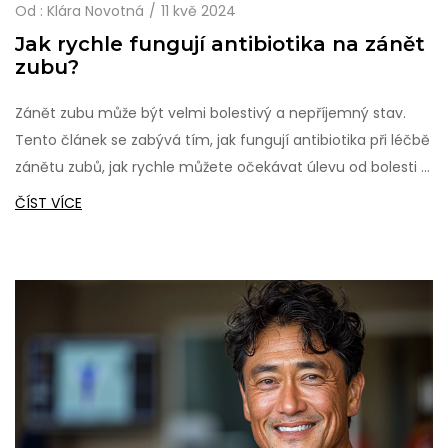
Od :
Klára Novotná
11 kvě 2024
Jak rychle fungují antibiotika na zánět
zubu?
Zánět zubu může být velmi bolestivý a nepříjemný stav.
Tento článek se zabývá tím, jak fungují antibiotika při léčbě
zánětu zubů, jak rychle můžete očekávat úlevu od bolesti a
jaké další kroky můžete podniknout k podpoře svého
ČÍST VÍCE
uzdravení. Naleznete zde užitečné tipy ke správnému
užívání antibiotik a předcházení dalším problémům s
ústním zdravím.